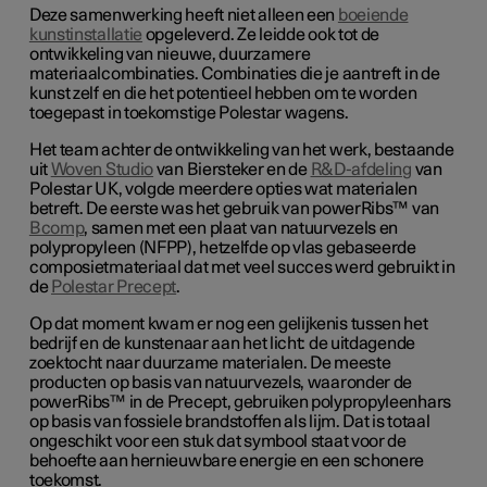
Deze samenwerking heeft niet alleen een
boeiende
kunstinstallatie
opgeleverd. Ze leidde ook tot de
ontwikkeling van nieuwe, duurzamere
materiaalcombinaties. Combinaties die je aantreft in de
kunst zelf en die het potentieel hebben om te worden
toegepast in toekomstige Polestar wagens.
Het team achter de ontwikkeling van het werk, bestaande
uit
Woven Studio
van Biersteker en de
R&D-afdeling
van
Polestar UK, volgde meerdere opties wat materialen
betreft. De eerste was het gebruik van powerRibs™ van
Bcomp
, samen met een plaat van natuurvezels en
polypropyleen (NFPP), hetzelfde op vlas gebaseerde
composietmateriaal dat met veel succes werd gebruikt in
de
Polestar Precept
.
Op dat moment kwam er nog een gelijkenis tussen het
bedrijf en de kunstenaar aan het licht: de uitdagende
zoektocht naar duurzame materialen. De meeste
producten op basis van natuurvezels, waaronder de
powerRibs™ in de Precept, gebruiken polypropyleenhars
op basis van fossiele brandstoffen als lijm. Dat is totaal
ongeschikt voor een stuk dat symbool staat voor de
behoefte aan hernieuwbare energie en een schonere
toekomst.