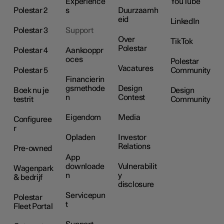
Experience
YouTube
Polestar 2
s
Duurzaamh
eid
LinkedIn
Polestar 3
Support
Over
TikTok
Polestar
Polestar 4
Aankooppr
oces
Polestar
Vacatures
Polestar 5
Community
Financierin
gsmethode
Design
Boek nu je
Design
n
Contest
testrit
Community
Eigendom
Media
Configuree
r
Opladen
Investor
Relations
Pre-owned
App
downloade
Vulnerabilit
Wagenpark
n
y
& bedrijf
disclosure
Servicepun
Polestar
t
Fleet Portal