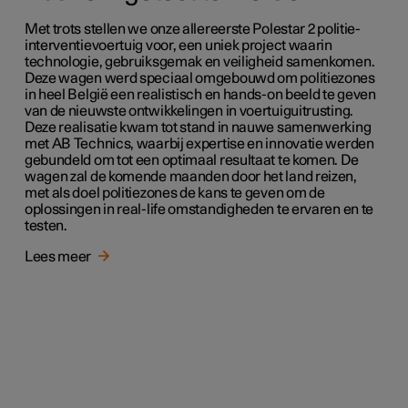
Met trots stellen we onze allereerste Polestar 2 politie-
interventievoertuig voor, een uniek project waarin
technologie, gebruiksgemak en veiligheid samenkomen.
Deze wagen werd speciaal omgebouwd om politiezones
in heel België een realistisch en hands-on beeld te geven
van de nieuwste ontwikkelingen in voertuiguitrusting.
Deze realisatie kwam tot stand in nauwe samenwerking
met AB Technics, waarbij expertise en innovatie werden
gebundeld om tot een optimaal resultaat te komen. De
wagen zal de komende maanden door het land reizen,
met als doel politiezones de kans te geven om de
oplossingen in real-life omstandigheden te ervaren en te
testen.
Lees meer