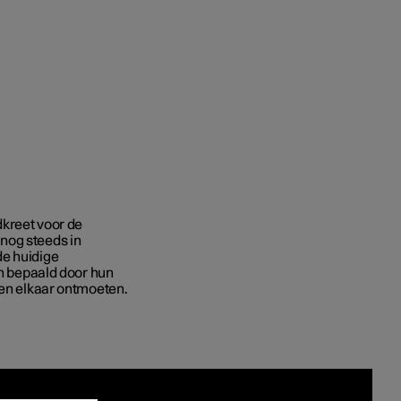
Business
proces
ringsopties
dkreet voor de
 alle aard
nog steeds in
de huidige
en bepaald door hun
den elkaar ontmoeten.