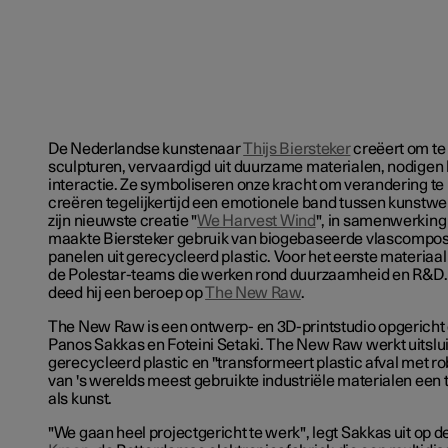
De Nederlandse kunstenaar
Thijs Biersteker
creëert om te 
sculpturen, vervaardigd uit duurzame materialen, nodigen he
interactie. Ze symboliseren onze kracht om verandering te
creëren tegelijkertijd een emotionele band tussen kunstwer
zijn nieuwste creatie "
We Harvest Wind
", in samenwerking
maakte Biersteker gebruik van biogebaseerde vlascompos
panelen uit gerecycleerd plastic. Voor het eerste materiaal
de Polestar-teams die werken rond duurzaamheid en R&D.
deed hij een beroep op
The New Raw
.
The New Raw is een ontwerp- en 3D-printstudio opgericht 
Panos Sakkas en Foteini Setaki. The New Raw werkt uitslu
gerecycleerd plastic en "transformeert plastic afval met ro
van 's werelds meest gebruikte industriële materialen een 
als kunst.
"We gaan heel projectgericht te werk", legt Sakkas uit op 