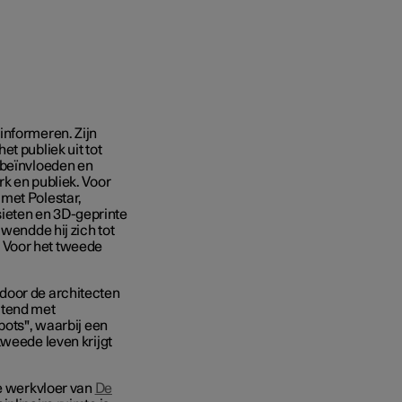
informeren. Zijn
t publiek uit tot
 beïnvloeden en
k en publiek. Voor
 met Polestar,
ieten en 3D-geprinte
 wendde hij zich tot
 Voor het tweede
door de architecten
itend met
bots", waarbij een
tweede leven krijgt
de werkvloer van
De