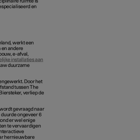
iplinaire ruimte is
especialiseerd en
nland, werkt een
n en andere
bouw, e-afval,
delijke installaties aan
 Raw duurzame
engewerkt. Door het
 afstand tussen The
Biersteker, verliep de
 wordt gevraagd naar
l duurde ongeveer 6
tond er wel enige
eten te vervaardigen
interactieve
naar hernieuwbare