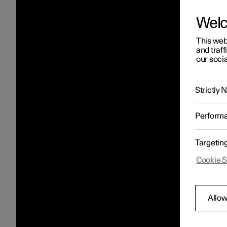
Wel
This web
and traff
our socia
Strictly
Perform
Targetin
Cookie S
Allow