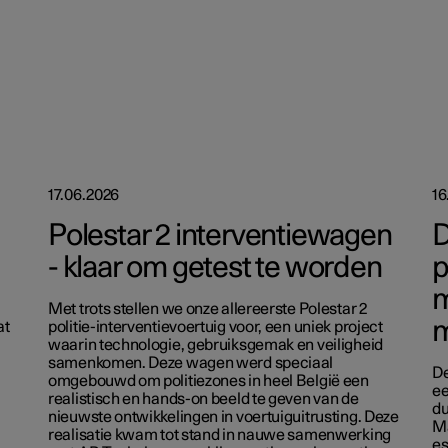
17.06.2026
16
Polestar 2 interventiewagen
D
- klaar om getest te worden
p
m
Met trots stellen we onze allereerste Polestar 2
m
at
politie-interventievoertuig voor, een uniek project
waarin technologie, gebruiksgemak en veiligheid
samenkomen. Deze wagen werd speciaal
De
omgebouwd om politiezones in heel België een
ee
realistisch en hands-on beeld te geven van de
du
nieuwste ontwikkelingen in voertuiguitrusting. Deze
Ma
realisatie kwam tot stand in nauwe samenwerking
es