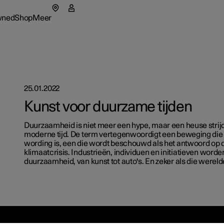
wned
Shop
Meer
r 5
nu Pre-owned
Submenu Shop
Submenu Meer
as
Fleet & 
star 4 SUV
25.01.2022
tionals
Aankoop
nt in een nieuw venster)
Kunst voor duurzame tijden
 hem ontdekken
eriences
Financie
 Polestar
Duurzaamheid is niet meer een hype, maar een heuse strij
rte aanvragen
Voordeel
moderne tijd. De term vertegenwoordigt een beweging die 
rzaamheid
wording is, een die wordt beschouwd als het antwoord op 
jk onze stockwagens
jk onze stockwagens
igureer
klimaatcrisis. Industrieën, individuen en initiatieven word
duurzaamheid, van kunst tot auto's. En zeker als die werel
uws
igureer
igureer
neer je op de
owned Polestar 2
owned Polestar 3
wsbrief