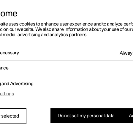
come
site uses cookies to enhance user experience and to analyze pe
ic on our website. We also share information about your use of our 
l media, advertising and analytics partners.
 Necessary
Always
ance
g and Advertising
ettings
Do not sell my personal data
Ac
 selected