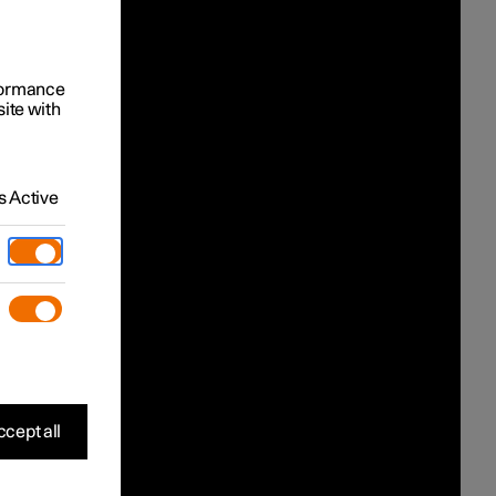
rformance
site with
 Active
cept all