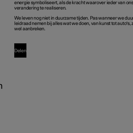
energie symboliseert, als de kracht waarover ieder van on
verandering te realiseren.
We leven nog niet in duurzame tijden. Pas wanneer we du
leidraad nemen bij alles wat we doen, van kunst tot auto's, zal
wel aanbreken.
Delen
n