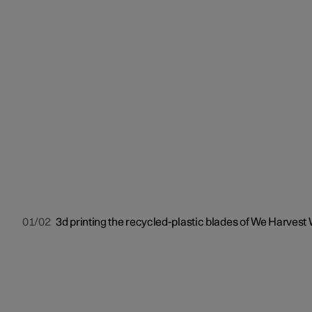
01/02
3d printing the recycled-plastic blades of We Harvest