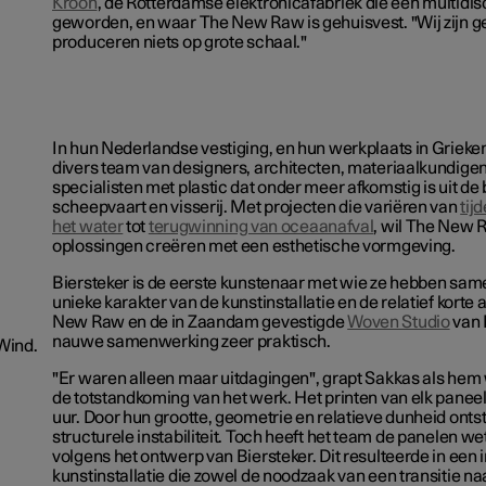
Kroon
, de Rotterdamse elektronicafabriek die een multidisc
geworden, en waar The New Raw is gehuisvest. "Wij zijn g
produceren niets op grote schaal."
In hun Nederlandse vestiging, en hun werkplaats in Grieke
divers team van designers, architecten, materiaalkundige
specialisten met plastic dat onder meer afkomstig is uit de 
scheepvaart en visserij. Met projecten die variëren van
tij
het water
tot
terugwinning van oceaanafval
, wil The New
oplossingen creëren met een esthetische vormgeving.
Biersteker is de eerste kunstenaar met wie ze hebben sam
unieke karakter van de kunstinstallatie en de relatief korte
New Raw en de in Zaandam gevestigde
Woven Studio
van 
nauwe samenwerking zeer praktisch.
 Wind.
"Er waren alleen maar uitdagingen", grapt Sakkas als hem
de totstandkoming van het werk. Het printen van elk panee
uur. Door hun grootte, geometrie en relatieve dunheid onts
structurele instabiliteit. Toch heeft het team de panelen w
volgens het ontwerp van Biersteker. Dit resulteerde in een 
kunstinstallatie die zowel de noodzaak van een transitie 