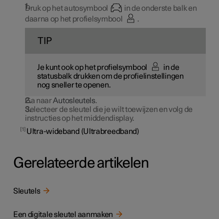
Druk op het autosymbool
in de onderste balk en
daarna op het profielsymbool
.
TIP
Je kunt ook op het profielsymbool
in de
statusbalk drukken om de profielinstellingen
nog sneller te openen.
Ga naar
Autosleutels
.
Selecteer de sleutel die je wilt toewijzen en volg de
instructies op het middendisplay.
1
Ultra-wideband (Ultrabreedband)
Gerelateerde artikelen
Sleutels
Een digitale sleutel aanmaken