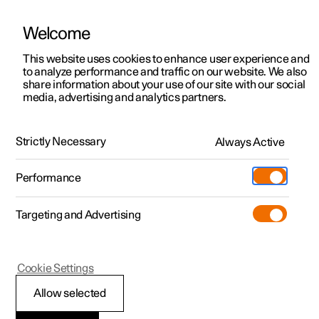
Welcome
Polestar 2
Aanbiedingen voor particulieren
This website uses cookies to enhance user experience and
Handleiding
Videogalerij
Software-updates
to analyze performance and traffic on our website. We also
Polestar 3
Aanbiedingen voor
share information about your use of our site with our social
media, advertising and analytics partners.
professionelen
Polestar 4
Gebruikersprofielen voor de auto
Polestar 5
Bekijk onze stockwagens
Strictly Necessary
Always Active
Polestar 3 - 2025
Polestar 4 coupé
Configureer
Pre-owned
Performance
Pre-owned
Ontmoet ons
Ontdek Polestar 4
Shop
Testrit
Servicepunten
Targeting and Advertising
Testrit
Meer
Extras
Service
Configureer
Ontdek Polestar 2
Ontdek Polestar 3
Polestar 3
Cookie Settings
Over pre-owned
Additionals
Opladen
Bekijk onze stockwagens
Testrit
Testrit
Een sleutel aan een
(Opent in een nieuw venster)
Allow selected
Pre-owned aanbiedingen
Experiences
Support
Aanbiedingen voor
Aanbiedingen voor
Aanbiedingen voor
Ontdek Polestar 5
profiel toewijzen