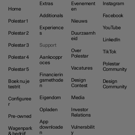
Extras
Evenement
Instagram
Home
en
Additionals
Facebook
Polestar 1
Nieuws
Experience
YouTube
Polestar 2
s
Duurzaamh
eid
LinkedIn
Polestar 3
Support
Over
TikTok
Polestar
Polestar 4
Aankooppr
oces
Polestar
Vacatures
Polestar 5
Community
Financierin
gsmethode
Design
Boek nu je
Design
n
Contest
testrit
Community
Eigendom
Media
Configuree
r
Opladen
Investor
Relations
Pre-owned
App
downloade
Vulnerabilit
Wagenpark
n
y
& bedrijf