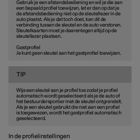
Gebruik je een afstandsbediening en wil je die aan
een bepaald profiel toewijzen, let er dan op dat je
de afstandsbediening niet op de sleutellezer in de
auto plaatst. Als je dat toch doet, kan dit de
verbinding tussen de sleutel en de auto verstoren.
Sleutelkaarten moet je daarentegen altijd op de
sleutellezer plaatsen.
Gastprofiel
Je kunt geen sleutel aan het gastprofiel toewijzen.
TIP
Wijs een sleutel aan je profiel toe zodat je profiel
automatisch wordt geselecteerd als je de auto of
het bestuurdersportier met de sleutel ontgrendelt.
Als je een sleutel gebruikt die niet aan een profiel
is toegewezen, wordt het gastprofiel automatisch
geselecteerd.
In de profielinstellingen