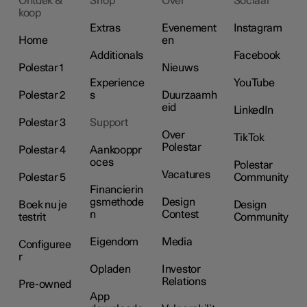
Ontdek &
Shop
Over
Sociaal
koop
Extras
Evenement
Instagram
Home
en
Additionals
Facebook
Polestar 1
Nieuws
Experience
YouTube
Polestar 2
s
Duurzaamh
eid
LinkedIn
Polestar 3
Support
Over
TikTok
Polestar
Polestar 4
Aankooppr
oces
Polestar
Vacatures
Polestar 5
Community
Financierin
gsmethode
Design
Boek nu je
Design
n
Contest
testrit
Community
Eigendom
Media
Configuree
r
Opladen
Investor
Relations
Pre-owned
App