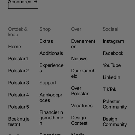
Abonneren
Ontdek &
Shop
Over
Sociaal
koop
Extras
Evenement
Instagram
Home
en
Additionals
Facebook
Polestar 1
Nieuws
Experience
YouTube
Polestar 2
s
Duurzaamh
eid
LinkedIn
Polestar 3
Support
Over
TikTok
Polestar
Polestar 4
Aankooppr
oces
Polestar
Vacatures
Polestar 5
Community
Financierin
gsmethode
Design
Boek nu je
Design
n
Contest
testrit
Community