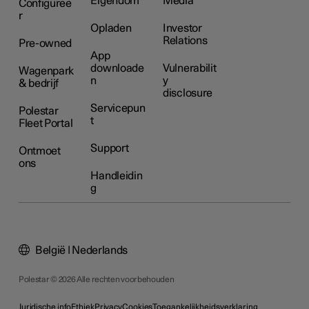
Eigendom
Media
Configuree
r
Opladen
Investor
Relations
Pre-owned
App
downloade
Vulnerabilit
Wagenpark
n
y
& bedrijf
disclosure
Servicepun
Polestar
t
Fleet Portal
Support
Ontmoet
ons
Handleidin
g
België | Nederlands
Polestar © 2026 Alle rechten voorbehouden
Juridische info
Ethiek
Privacy
Cookies
Toegankelijkheidsverklaring