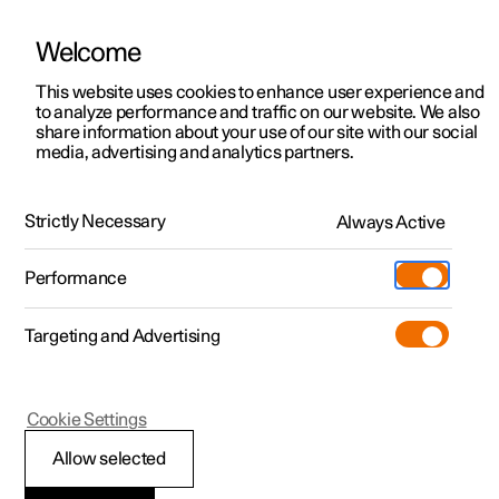
Welcome
Polestar 2
Aanbiedingen voor particulieren
This website uses cookies to enhance user experience and
Handleiding
Videogalerij
Software-updates
to analyze performance and traffic on our website. We also
Polestar 3
Aanbiedingen voor
share information about your use of our site with our social
media, advertising and analytics partners.
professionelen
Polestar 4
Gebruikersprofielen voor de auto
Polestar 5
Bekijk onze stockwagens
Strictly Necessary
Always Active
Polestar 3 - 2025
Polestar 4 coupé
Configureer
Pre-owned
Performance
Pre-owned
Ontmoet ons
Ontdek Polestar 4
Shop
Testrit
Servicepunten
Targeting and Advertising
Testrit
Meer
Extras
Service
Configureer
Ontdek Polestar 2
Ontdek Polestar 3
Polestar 3
Cookie Settings
Over pre-owned
Additionals
Opladen
Bekijk onze stockwagens
Testrit
Testrit
Een profiel toevoegen
(Opent in een nieuw venster)
Allow selected
Pre-owned aanbiedingen
Experiences
Support
Aanbiedingen voor
Aanbiedingen voor
Aanbiedingen voor
Ontdek Polestar 5
Je kunt op het middendisplay gebruikersprofielen