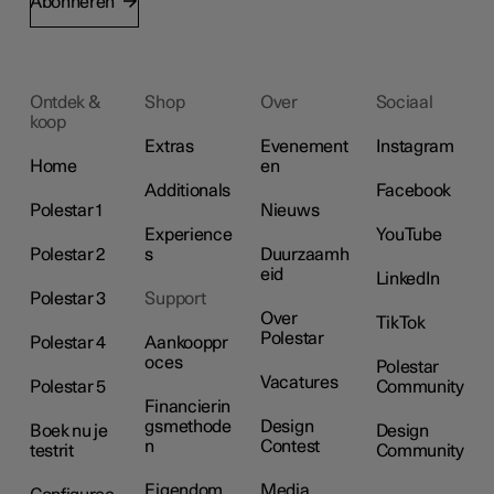
Abonneren
Ontdek &
Shop
Over
Sociaal
koop
Extras
Evenement
Instagram
Home
en
Additionals
Facebook
Polestar 1
Nieuws
Experience
YouTube
Polestar 2
s
Duurzaamh
eid
LinkedIn
Polestar 3
Support
Over
TikTok
Polestar
Polestar 4
Aankooppr
oces
Polestar
Vacatures
Polestar 5
Community
Financierin
gsmethode
Design
Boek nu je
Design
n
Contest
testrit
Community
Eigendom
Media