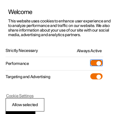
Welcome
Polestar 2
Aanbiedingen voor particulieren
This website uses cookies to enhance user experience and
Handleiding
Videogalerij
Software-updates
to analyze performance and traffic on our website. We also
Polestar 3
Aanbiedingen voor
share information about your use of our site with our social
media, advertising and analytics partners.
professionelen
Polestar 4
Bestuurdersondersteuning
Polestar 5
Bekijk onze stockwagens
Strictly Necessary
Always Active
Polestar 2 - 2025
Polestar 4 coupé
Configureer
Pre-owned
Performance
Pre-owned
Ontmoet ons
Ontdek Polestar 4
Shop
Testrit
Servicepunten
Targeting and Advertising
Testrit
Meer
Extras
Service
Configureer
Ontdek Polestar 2
Ontdek Polestar 3
Polestar 2
Cookie Settings
Over pre-owned
Additionals
Opladen
Bekijk onze stockwagens
Testrit
Testrit
Rijhulpsystemen
(Opent in een nieuw venster)
Allow selected
Pre-owned aanbiedingen
Experiences
Support
Aanbiedingen voor
Aanbiedingen voor
Aanbiedingen voor
Ontdek Polestar 5
De auto is voorzien van verschillende rijhulpsystemen die