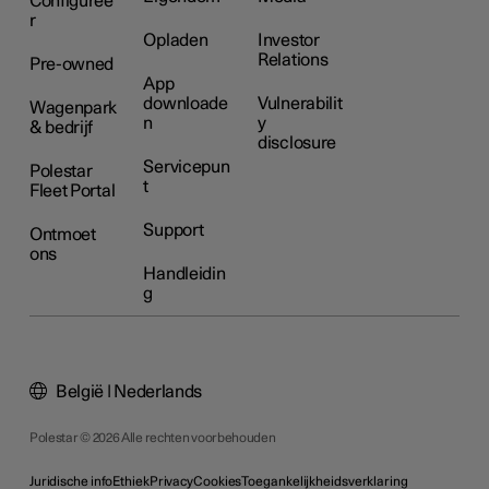
Configuree
r
Opladen
Investor
Relations
Pre-owned
App
downloade
Vulnerabilit
Wagenpark
n
y
& bedrijf
disclosure
Servicepun
Polestar
t
Fleet Portal
Support
Ontmoet
ons
Handleidin
g
België | Nederlands
Polestar © 2026 Alle rechten voorbehouden
Juridische info
Ethiek
Privacy
Cookies
Toegankelijkheidsverklaring