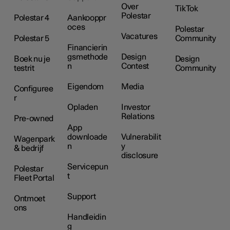
Over
TikTok
Polestar
Polestar 4
Aankooppr
oces
Polestar
Vacatures
Polestar 5
Community
Financierin
gsmethode
Design
Boek nu je
Design
n
Contest
testrit
Community
Eigendom
Media
Configuree
r
Opladen
Investor
Relations
Pre-owned
App
downloade
Vulnerabilit
Wagenpark
n
y
& bedrijf
disclosure
Servicepun
Polestar
t
Fleet Portal
Support
Ontmoet
ons
Handleidin
g