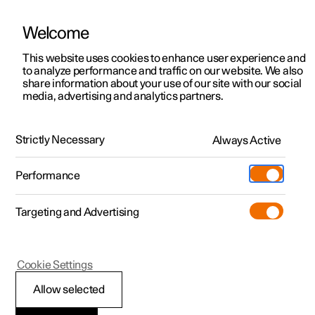
Welcome
Polestar 2
Aanbiedingen voor particulieren
This website uses cookies to enhance user experience and
Handleiding
Videogalerij
Software-updates
to analyze performance and traffic on our website. We also
Polestar 3
Aanbiedingen voor
share information about your use of our site with our social
media, advertising and analytics partners.
professionelen
Polestar 4
Cruisecontrolfuncties
Polestar 5
Bekijk onze stockwagens
Strictly Necessary
Always Active
Polestar 2 - 2025
Polestar 4 coupé
Configureer
Pre-owned
Performance
Pre-owned
Ontmoet ons
Ontdek Polestar 4
Shop
Testrit
Servicepunten
Targeting and Advertising
Testrit
Meer
Extras
Service
Configureer
Ontdek Polestar 2
Ontdek Polestar 3
Polestar 2
Cookie Settings
Over pre-owned
Additionals
Opladen
Bekijk onze stockwagens
Testrit
Testrit
Cruisecontrolfuncties
(Opent in een nieuw venster)
Allow selected
Pre-owned aanbiedingen
Experiences
Support
Aanbiedingen voor
Aanbiedingen voor
Aanbiedingen voor
Ontdek Polestar 5
Er zijn meerdere rijhulpsystemen die u als bestuurder