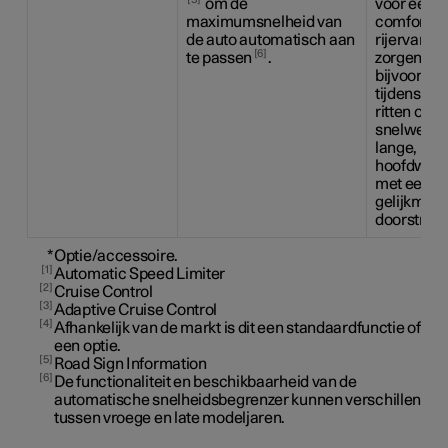
om de
voor een
maximumsnelheid van
comfortab
de auto automatisch aan
rijervaring
6
te passen
.
zorgen,
bijvoorbee
tijdens la
ritten op
snelwegen
lange, rec
hoofdweg
met een
gelijkmati
doorstroo
*
Optie/accessoire.
1
Automatic Speed Limiter
2
Cruise Control
3
Adaptive Cruise Control
4
Afhankelijk van de markt is dit een standaardfunctie of
een optie.
5
Road Sign Information
6
De functionaliteit en beschikbaarheid van de
automatische snelheidsbegrenzer kunnen verschillen
tussen vroege en late modeljaren.