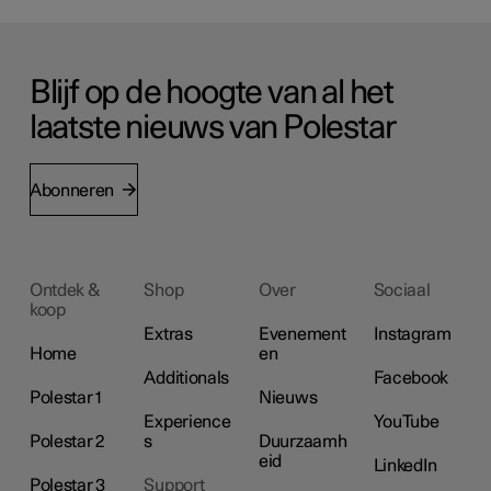
Blijf op de hoogte van al het
laatste nieuws van Polestar
Abonneren
Ontdek &
Shop
Over
Sociaal
koop
Extras
Evenement
Instagram
Home
en
Additionals
Facebook
Polestar 1
Nieuws
Experience
YouTube
Polestar 2
s
Duurzaamh
eid
LinkedIn
Polestar 3
Support