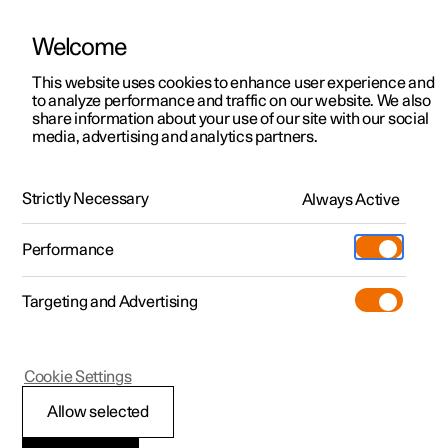
Welcome
Polestar 2
Aanbiedingen voor particulieren
This website uses cookies to enhance user experience and
Handleiding
Videogalerij
Software-updates
to analyze performance and traffic on our website. We also
Polestar 3
Aanbiedingen voor
share information about your use of our site with our social
media, advertising and analytics partners.
professionelen
Polestar 4
Gecombineerde radarsensor en camera
Polestar 5
Bekijk onze stockwagens
Strictly Necessary
Always Active
Polestar 2 - 2025
Polestar 4 coupé
Configureer
Pre-owned
Performance
Pre-owned
Ontmoet ons
Ontdek Polestar 4
Shop
Testrit
Servicepunten
Targeting and Advertising
Testrit
Meer
Extras
Service
Configureer
Ontdek Polestar 2
Ontdek Polestar 3
Polestar 2
Cookie Settings
Over pre-owned
Additionals
Opladen
Bekijk onze stockwagens
Testrit
Testrit
Radareenheden
(Opent in een nieuw venster)
Allow selected
Pre-owned aanbiedingen
Experiences
Support
Aanbiedingen voor
Aanbiedingen voor
Aanbiedingen voor
Ontdek Polestar 5
De radareenheden worden door meerdere