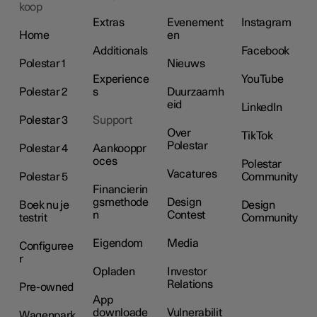
koop
Extras
Evenement
Instagram
Home
en
Additionals
Facebook
Polestar 1
Nieuws
Experience
YouTube
Polestar 2
s
Duurzaamh
eid
LinkedIn
Polestar 3
Support
Over
TikTok
Polestar
Polestar 4
Aankooppr
oces
Polestar
Vacatures
Polestar 5
Community
Financierin
gsmethode
Design
Boek nu je
Design
n
Contest
testrit
Community
Eigendom
Media
Configuree
r
Opladen
Investor
Relations
Pre-owned
App
downloade
Vulnerabilit
Wagenpark