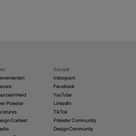
ver
Sociaal
venementen
Instagram
ieuws
Facebook
uurzaamheid
YouTube
er Polestar
LinkedIn
catures
TikTok
sign Contest
Polestar Community
edia
Design Community