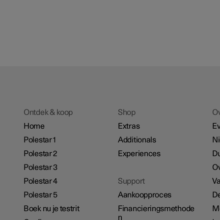
Ontdek & koop
Shop
O
Home
Extras
E
Polestar 1
Additionals
N
Polestar 2
Experiences
D
Polestar 3
Ov
Polestar 4
Support
Va
Polestar 5
Aankoopproces
De
Boek nu je testrit
Financieringsmethode
M
n