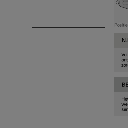
Positi
N.
Vui
ont
zor
B
Het
wer
ser