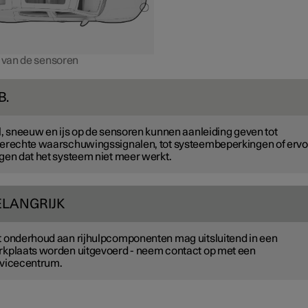
e van de sensoren
B.
l, sneeuw en ijs op de sensoren kunnen aanleiding geven tot
erechte waarschuwingssignalen, tot systeembeperkingen of ervo
gen dat het systeem niet meer werkt.
ELANGRIJK
 onderhoud aan rijhulpcomponenten mag uitsluitend in een
kplaats worden uitgevoerd - neem contact op met een
vicecentrum.