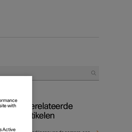
Business
proces
ringsopties
 alle aard
rformance
Gerelateerde
site with
artikelen
 Active