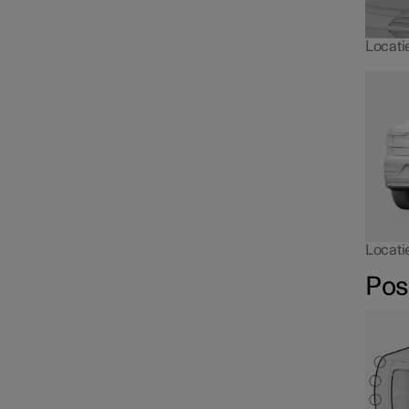
Accu
Locati
Service
Autostatus
Locati
Pos