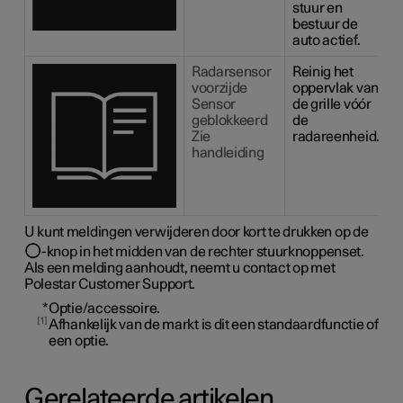
stuur en
bestuur de
auto actief.
Radarsensor
Reinig het
voorzijde
oppervlak van
Sensor
de grille vóór
geblokkeerd
de
Zie
radareenheid.
handleiding
U kunt meldingen verwijderen door kort te drukken op de
-knop in het midden van de rechter stuurknoppenset.
Als een melding aanhoudt, neemt u contact op met
Polestar Customer Support.
*
Optie/accessoire.
1
Afhankelijk van de markt is dit een standaardfunctie of
een optie.
Gerelateerde artikelen