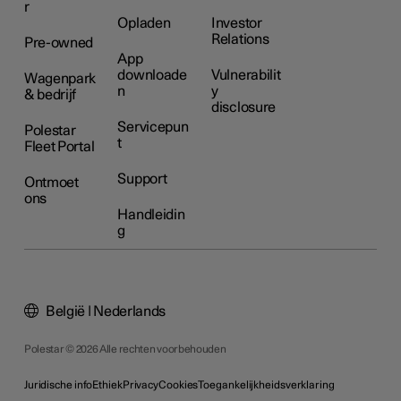
r
Opladen
Investor
Relations
Pre-owned
App
downloade
Vulnerabilit
Wagenpark
n
y
& bedrijf
disclosure
Servicepun
Polestar
t
Fleet Portal
Support
Ontmoet
ons
Handleidin
g
België | Nederlands
Polestar © 2026 Alle rechten voorbehouden
Juridische info
Ethiek
Privacy
Cookies
Toegankelijkheidsverklaring