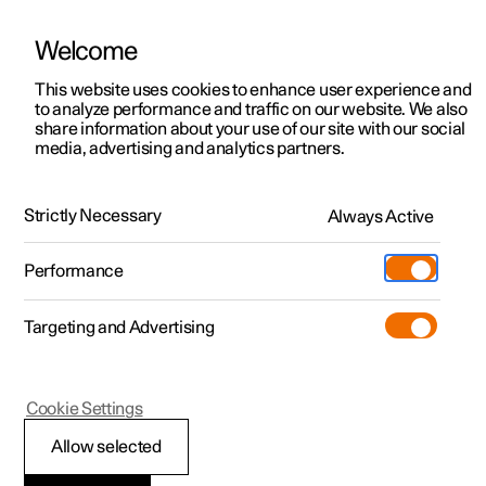
Welcome
Polestar 2
Aanbiedingen voor particulieren
This website uses cookies to enhance user experience and
Handleiding
Videogalerij
Software-updates
to analyze performance and traffic on our website. We also
Polestar 3
Aanbiedingen voor
share information about your use of our site with our social
media, advertising and analytics partners.
professionelen
Polestar 4
Pilot Assist
Polestar 5
Bekijk onze stockwagens
Strictly Necessary
Always Active
Polestar 2 - 2025
Polestar 4 coupé
Configureer
Pre-owned
Performance
Pre-owned
Ontmoet ons
Ontdek Polestar 4
Shop
Testrit
Servicepunten
Targeting and Advertising
Testrit
Meer
Extras
Service
Configureer
Ontdek Polestar 2
Ontdek Polestar 3
Polestar 2
Cookie Settings
Over pre-owned
Additionals
Opladen
Bekijk onze stockwagens
Testrit
Testrit
Symbolen en
(Opent in een nieuw venster)
Allow selected
Pre-owned aanbiedingen
Experiences
Support
Aanbiedingen voor
Aanbiedingen voor
Aanbiedingen voor
Ontdek Polestar 5
meldingen voor