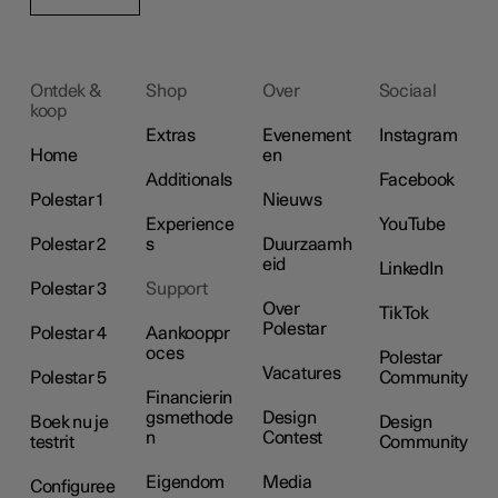
Ontdek &
Shop
Over
Sociaal
koop
Extras
Evenement
Instagram
Home
en
Additionals
Facebook
Polestar 1
Nieuws
Experience
YouTube
Polestar 2
s
Duurzaamh
eid
LinkedIn
Polestar 3
Support
Over
TikTok
Polestar
Polestar 4
Aankooppr
oces
Polestar
Vacatures
Polestar 5
Community
Financierin
gsmethode
Design
Boek nu je
Design
n
Contest
testrit
Community
Eigendom
Media
Configuree