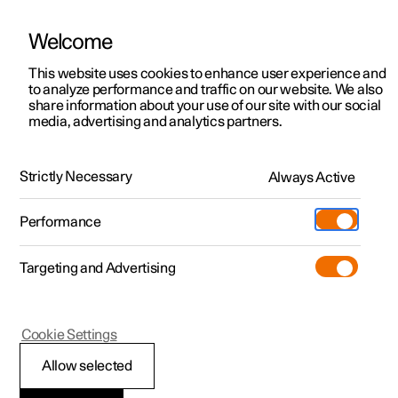
Welcome
Polestar 2
Aanbiedingen voor particulieren
This website uses cookies to enhance user experience and
Handleiding
Videogalerij
Software-updates
to analyze performance and traffic on our website. We also
Polestar 3
Aanbiedingen voor
share information about your use of our site with our social
media, advertising and analytics partners.
professionelen
Polestar 4
Boordcomputer
Polestar 5
Bekijk onze stockwagens
Strictly Necessary
Always Active
Polestar 2 - 2023
Polestar 4 coupé
Configureer
Pre-owned
Performance
Pre-owned
Ontmoet ons
Ontdek Polestar 4
Shop
Testrit
Servicepunten
Targeting and Advertising
Testrit
Meer
Extras
Service
Configureer
Ontdek Polestar 2
Ontdek Polestar 3
Polestar 2
Cookie Settings
Over pre-owned
Additionals
Opladen
Bekijk onze stockwagens
Testrit
Testrit
Boordcomputer
(Opent in een nieuw venster)
Allow selected
Pre-owned aanbiedingen
Experiences
Support
Aanbiedingen voor
Aanbiedingen voor
Aanbiedingen voor
Ontdek Polestar 5
De boordcomputer van de auto registreert waarden zoals