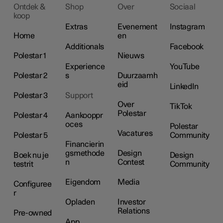
Ontdek &
Shop
Over
Sociaal
koop
Extras
Evenement
Instagram
Home
en
Additionals
Facebook
Polestar 1
Nieuws
Experience
YouTube
Polestar 2
s
Duurzaamh
eid
LinkedIn
Polestar 3
Support
Over
TikTok
Polestar
Polestar 4
Aankooppr
oces
Polestar
Vacatures
Polestar 5
Community
Financierin
gsmethode
Design
Boek nu je
Design
n
Contest
testrit
Community
Eigendom
Media
Configuree
r
Opladen
Investor
Relations
Pre-owned
App