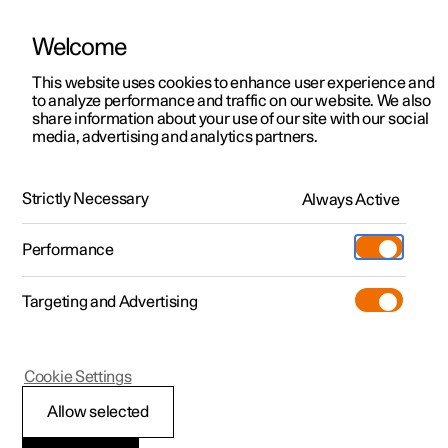
Welcome
Polestar 2
Aanbiedingen voor particulieren
This website uses cookies to enhance user experience and
Handleiding
Videogalerij
Downloads
Software-updates
to analyze performance and traffic on our website. We also
Polestar 3
Aanbiedingen voor
share information about your use of our site with our social
media, advertising and analytics partners.
professionelen
Polestar 4
Pilot Assist
Polestar 5
Bekijk onze stockwagens
Strictly Necessary
Always Active
Polestar 1 - 2021
Polestar 4 coupé
Configureer
Pre-owned
Performance
Pre-owned
Ontmoet ons
Ontdek Polestar 4
Shop
Testrit
Servicepunten
Targeting and Advertising
Testrit
Meer
Extras
Service
Configureer
Ontdek Polestar 2
Ontdek Polestar 3
Polestar 1
Cookie Settings
Over pre-owned
Additionals
Opladen
Bekijk onze stockwagens
Testrit
Testrit
Tijdelijke uitschakeling
(Opent in een nieuw venster)
Allow selected
Pre-owned aanbiedingen
Experiences
Support
Aanbiedingen voor
Aanbiedingen voor
Aanbiedingen voor
Ontdek Polestar 5
van stuurhulp met Pilot