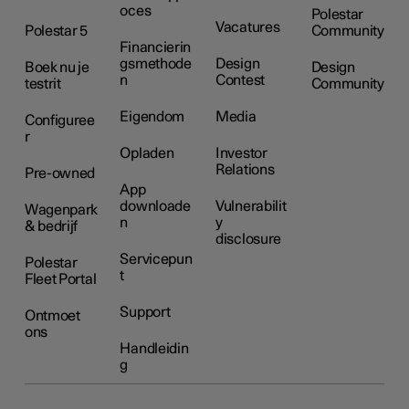
oces
Polestar
Vacatures
Polestar 5
Community
Financierin
gsmethode
Design
Boek nu je
Design
n
Contest
testrit
Community
Eigendom
Media
Configuree
r
Opladen
Investor
Relations
Pre-owned
App
downloade
Vulnerabilit
Wagenpark
n
y
& bedrijf
disclosure
Servicepun
Polestar
t
Fleet Portal
Support
Ontmoet
ons
Handleidin
g