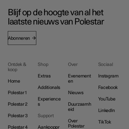
Blijf op de hoogte van al het
laatste nieuws van Polestar
Abonneren
Ontdek &
Shop
Over
Sociaal
koop
Extras
Evenement
Instagram
Home
en
Additionals
Facebook
Polestar 1
Nieuws
Experience
YouTube
Polestar 2
s
Duurzaamh
eid
LinkedIn
Polestar 3
Support
Over
TikTok
Polestar
Polestar 4
Aankooppr