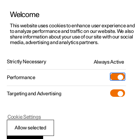
Welcome
Polestar 2
Aanbiedingen voor particulieren
This website uses cookies to enhance user experience and
Handleiding
Videogalerij
Downloads
Software-updates
to analyze performance and traffic on our website. We also
Polestar 3
Aanbiedingen voor
share information about your use of our site with our social
media, advertising and analytics partners.
professionelen
Polestar 4
Pilot Assist
Polestar 5
Bekijk onze stockwagens
Strictly Necessary
Always Active
Polestar 1 - 2021
Polestar 4 coupé
Configureer
Pre-owned
Performance
Pre-owned
Ontmoet ons
Ontdek Polestar 4
Shop
Testrit
Servicepunten
Targeting and Advertising
Testrit
Meer
Extras
Service
Configureer
Ontdek Polestar 2
Ontdek Polestar 3
Polestar 1
Cookie Settings
Over pre-owned
Additionals
Opladen
Bekijk onze stockwagens
1
Testrit
Testrit
Pilot Assist
*
kiezen
(Opent in een nieuw venster)
Allow selected
Pre-owned aanbiedingen
Experiences
Support
Aanbiedingen voor
Aanbiedingen voor
Aanbiedingen voor
Ontdek Polestar 5
en activeren