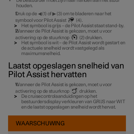
De bestuurder moet zijn/haar handen aan het stuur
houden.
Druk op de ◀ (1) of ▶ (3) om te bladeren naar het
symbool voor Pilot Assist
(4).
Het symbool is grijs – de Pilot Assist staat stand-by.
Wanneer de Pilot Assist is gekozen, moet u voor
activering op de stuurknop
(2) drukken.
Het symbool is wit – de Pilot Assist wordt gestart en
de actuele snelheid wordt vastgelegd als
maximumsnelheid.
Laatst opgeslagen snelheid van
Pilot Assist hervatten
Wanneer de Pilot Assist is gekozen, moet u voor
activering op de stuurknop
drukken.
De cruisecontrolaanduidingen op het
bestuurdersdisplay verkleuren van GRIJS naar WIT
en de laatst opgeslagen snelheid wordt hervat.
WAARSCHUWING