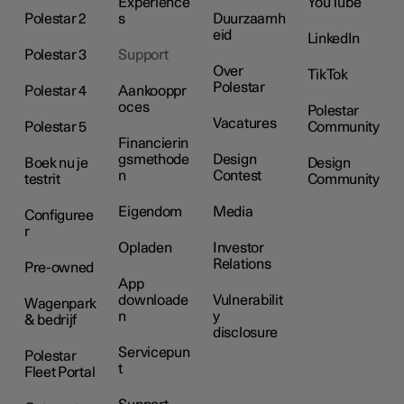
Experience
YouTube
Polestar 2
s
Duurzaamh
eid
LinkedIn
Polestar 3
Support
Over
TikTok
Polestar
Polestar 4
Aankooppr
oces
Polestar
Vacatures
Polestar 5
Community
Financierin
gsmethode
Design
Boek nu je
Design
n
Contest
testrit
Community
Eigendom
Media
Configuree
r
Opladen
Investor
Relations
Pre-owned
App
downloade
Vulnerabilit
Wagenpark
n
y
& bedrijf
disclosure
Servicepun
Polestar
t
Fleet Portal