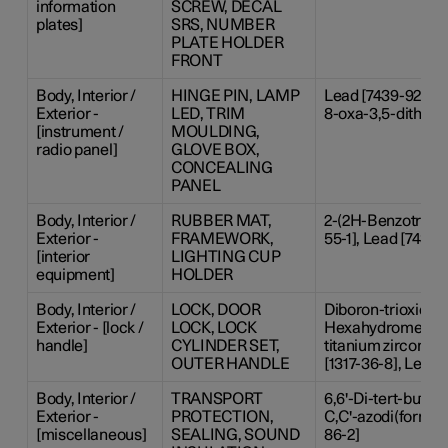
information
SCREW, DECAL
plates]
SRS, NUMBER
PLATE HOLDER
FRONT
Body, Interior /
HINGE PIN, LAMP
Lead [7439-92-1], 
Exterior -
LED, TRIM
8-oxa-3,5-dithia-
[instrument /
MOULDING,
radio panel]
GLOVE BOX,
CONCEALING
PANEL
Body, Interior /
RUBBER MAT,
2-(2H-Benzotriazol
Exterior -
FRAMEWORK,
55-1], Lead [7439-
[interior
LIGHTING CUP
equipment]
HOLDER
Body, Interior /
LOCK, DOOR
Diboron-trioxide [
Exterior - [lock /
LOCK, LOCK
Hexahydromethylp
handle]
CYLINDER SET,
titanium zirconiu
OUTER HANDLE
[1317-36-8], Lead-
Body, Interior /
TRANSPORT
6,6'-Di-tert-butyl-
Exterior -
PROTECTION,
C,C'-azodi(formami
[miscellaneous]
SEALING, SOUND
86-2]