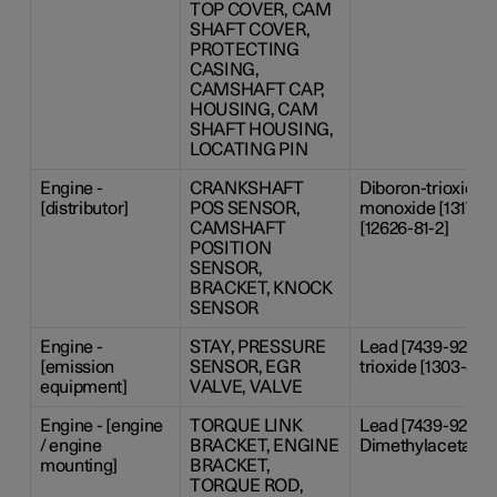
TOP COVER, CAM
SHAFT COVER,
PROTECTING
CASING,
CAMSHAFT CAP,
HOUSING, CAM
SHAFT HOUSING,
LOCATING PIN
Engine -
CRANKSHAFT
Diboron-trioxide [
[distributor]
POS SENSOR,
monoxide [1317-36
CAMSHAFT
[12626-81-2]
POSITION
SENSOR,
BRACKET, KNOCK
SENSOR
Engine -
STAY, PRESSURE
Lead [7439-92-1],
[emission
SENSOR, EGR
trioxide [1303-86-
equipment]
VALVE, VALVE
Engine - [engine
TORQUE LINK
Lead [7439-92-1],
/ engine
BRACKET, ENGINE
Dimethylacetamide
mounting]
BRACKET,
TORQUE ROD,