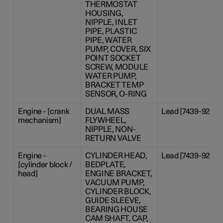
THERMOSTAT
HOUSING,
NIPPLE, INLET
PIPE, PLASTIC
PIPE, WATER
PUMP, COVER, SIX
POINT SOCKET
SCREW, MODULE
WATER PUMP,
BRACKET TEMP
SENSOR, O-RING
Engine - [crank
DUAL MASS
Lead [7439-92-1]
mechanism]
FLYWHEEL,
NIPPLE, NON-
RETURN VALVE
Engine -
CYLINDER HEAD,
Lead [7439-92-1]
[cylinder block /
BEDPLATE,
head]
ENGINE BRACKET,
VACUUM PUMP,
CYLINDER BLOCK,
GUIDE SLEEVE,
BEARING HOUSE
CAM SHAFT, CAP,