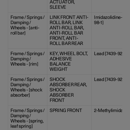
ACTUATOR,
SLEEVE
Frame / Springs /
LINK FRONT ANTI-
Imidazolidine-2-th
Damping /
ROLL BAR, LINK
98-1]
Wheels - [anti-
ANTI-ROLL BAR,
roll bar]
ANTI-ROLL BAR
FRONT, ANTI-
ROLL BAR REAR
Frame / Springs /
KEY, WHEEL BOLT,
Lead [7439-92-1], 
Damping /
ADHESIVE
Wheels - [rim]
BALANCE
WEIGHT
Frame / Springs /
SHOCK
Lead [7439-92-1]
Damping /
ABSORBER REAR,
Wheels - [shock
SHOCK
absorber]
ABSORBER
FRONT
Frame / Springs /
SPRING FRONT
2-Methylimidazole
Damping /
Wheels - [spring,
leaf spring]