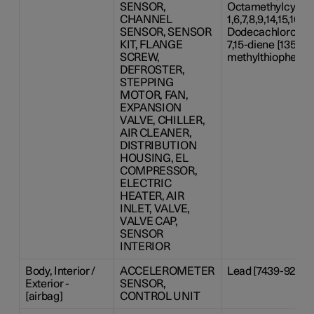
SENSOR,
Octamethylcyclote
CHANNEL
1,6,7,8,9,14,15,16,17,
SENSOR, SENSOR
Dodecachloropenta
KIT, FLANGE
7,15-diene [13560-
SCREW,
methylthiophenyl)
DEFROSTER,
STEPPING
MOTOR, FAN,
EXPANSION
VALVE, CHILLER,
AIR CLEANER,
DISTRIBUTION
HOUSING, EL
COMPRESSOR,
ELECTRIC
HEATER, AIR
INLET, VALVE,
VALVE CAP,
SENSOR
INTERIOR
Body, Interior /
ACCELEROMETER
Lead [7439-92-1], 
Exterior -
SENSOR,
[airbag]
CONTROL UNIT