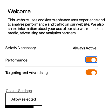
Welcome
Polestar 2
Aanbiedingen voor particulieren
This website uses cookies to enhance user experience and
Handleiding
Videogalerij
Downloads
Software-updates
to analyze performance and traffic on our website. We also
Polestar 3
Aanbiedingen voor
share information about your use of our site with our social
media, advertising and analytics partners.
professionelen
Polestar 4
Typegoedkeuringen en licenties
Polestar 5
Bekijk onze stockwagens
Strictly Necessary
Always Active
Polestar 1 - 2021
Polestar 4 coupé
Configureer
Pre-owned
Performance
Pre-owned
Ontmoet ons
Ontdek Polestar 4
Shop
Testrit
Servicepunten
Targeting and Advertising
Testrit
Meer
Extras
Service
Configureer
Ontdek Polestar 2
Ontdek Polestar 3
Polestar 1
Cookie Settings
Over pre-owned
Additionals
Opladen
Bekijk onze stockwagens
Testrit
Testrit
Polestar 1 - Informatie
(Opent in een nieuw venster)
Allow selected
Pre-owned aanbiedingen
Experiences
Support
Aanbiedingen voor
Aanbiedingen voor
Aanbiedingen voor
Ontdek Polestar 5
over stoffen op de