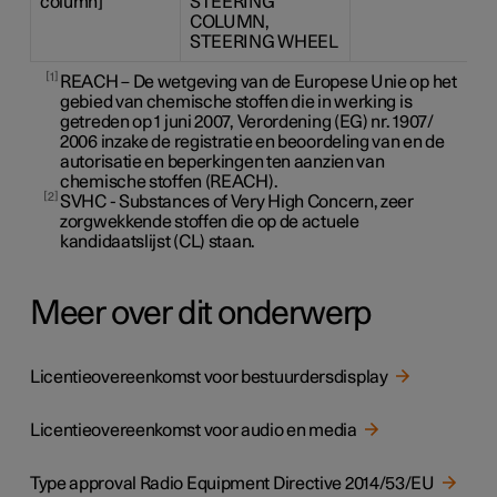
column]
STEERING
COLUMN,
STEERING WHEEL
1
REACH – De wetgeving van de Europese Unie op het
gebied van chemische stoffen die in werking is
getreden op 1 juni 2007, Verordening (EG) nr. 1907/
2006 inzake de registratie en beoordeling van en de
autorisatie en beperkingen ten aanzien van
chemische stoffen (REACH).
2
SVHC - Substances of Very High Concern, zeer
zorgwekkende stoffen die op de actuele
kandidaatslijst (CL) staan.
Meer over dit onderwerp
Licentieovereenkomst voor bestuurdersdisplay
Licentieovereenkomst voor audio en media
Type approval Radio Equipment Directive 2014/53/EU