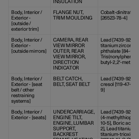
INSULATION
Body, Interior /
FLANGE NUT,
Cobalt-dinitrate [
Exterior -
TRIM MOULDING
[26523-78-4]
[outside /
exterior trim]
Body, Interior /
CAMERA, REAR
Lead [7439-92-1], 
Exterior -
VIEW MIRROR
titanium zirconium
[outside mirrors]
OUTER, REAR
phthalate [84-61-7
VIEW MIRROR,
Tris(nonylphenyl)p
DIRECTION
butyl-2,2'-methyle
INDICATOR
Body, Interior /
BELT CATCH,
Lead [7439-92-1], 
Exterior - [seat
BELT, SEAT BELT
cresol [119-47-1], 
belt / other
9]
restraining
systems]
Body, Interior /
UNDERCARRIAGE,
Lead [7439-92-1],
Exterior - [seats]
ENGINE TILT,
(4-methylthiophen
ENGINE, LUMBAR
10-5], Boric acid 
SUPPORT,
2], Lead titanium 
BACKREST
titanium-trioxide