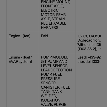
ENGINE MOUNT,
FRONT AXLE,
ELECTRIC
MOTOR, REAR
AXLE, STRAIN
RELIEF, CABLE
HARNESS
Engine - [fan]
FAN
1,6,7,8,9,14,15,16,17,
Dodecachloropenta
7,15-diene [13560-
[1303-86-2], Lead
Engine - [fuel /
PUMP MODULE,
Lead [7439-92-1],
EVAP system]
JET PUMP AND
trioxide [1303-86-2
LEVEL SENSOR,
LEAK DETECTION
PUMP, FUEL
PRESSURE
SENSOR,
CANISTER, FUEL
TANK, TANK
WELDED,
ISOLATION
VALVE, PURGE