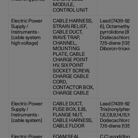
MODULE,
CONTROL UNIT
Electric Power
CABLE HARNESS,
Lead [7439-92-1],
Supply /
STRAIN RELIEF,
6], Octamethylcycl
Instruments -
CABLE DUCT,
pyrrolidone [872-50-
[cable system
WAVE TRAP,
Dodecachloropenta
high voltage]
CHANNEL,
7,15-diene [13560
MOUNTING
Diboron-trioxide [
PLATE, CABLE
CHARGE POINT
HV, SIX POINT
SOCKET SCREW,
CHARGE CABLE
CORD,
CONTACTOR BOX,
CHARGE CABLE
Electric Power
CABLE DUCT,
Lead [7439-92-1], 
Supply /
FUSE BOX, EJB,
Tris(nonylphenyl)
Instruments -
FLANGE NUT,
1,6,7,8,9,14,15,16,17,
[cable system]
CABLE HARNESS,
Dodecachloropenta
CABLE FLOOR
7,15-diene [13560-
Electric Power
FOAM SEAL,
C,C'-azodi(formami