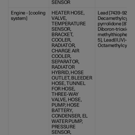
SENSOR
Engine - [cooling
HEATER HOSE,
Lead [7439-92-1],
system]
VALVE,
Decamethylcyclope
TEMPERATURE
pyrrolidone [872-50
SENSOR,
Diboron-trioxide [
BRACKET,
methylthiophenyl)
COOLER,
5], Lead(II,IV)-oxi
RADIATOR,
Octamethylcyclote
CHARGE AIR
COOLER,
SEPARATOR,
RADIATOR
HYBRID, HOSE
OUTLET, BLEEDER
HOSE, TUNNEL
FOR HOSE,
THREE-WAY
VALVE, HOSE,
PUMP, HOSE
BATTERY,
CONDENSER, EL
WATER PUMP,
PRESSURE
SENSOR,