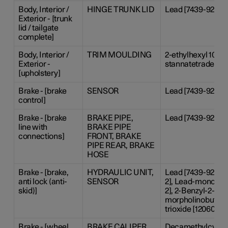
Body, Interior /
HINGE TRUNK LID
Lead [7439-92-1]
Exterior - [trunk
lid / tailgate
complete]
Body, Interior /
TRIM MOULDING
2-ethylhexyl 10-et
Exterior -
stannatetradecano
[upholstery]
Brake - [brake
SENSOR
Lead [7439-92-1]
control]
Brake - [brake
BRAKE PIPE,
Lead [7439-92-1]
line with
BRAKE PIPE
connections]
FRONT, BRAKE
PIPE REAR, BRAKE
HOSE
Brake - [brake,
HYDRAULIC UNIT,
Lead [7439-92-1], 
anti lock (anti-
SENSOR
2], Lead-monoxide 
skid)]
2], 2-Benzyl-2-di
morpholinobutyrop
trioxide [12060-00
Brake - [wheel
BRAKE CALIPER,
Decamethylcyclope