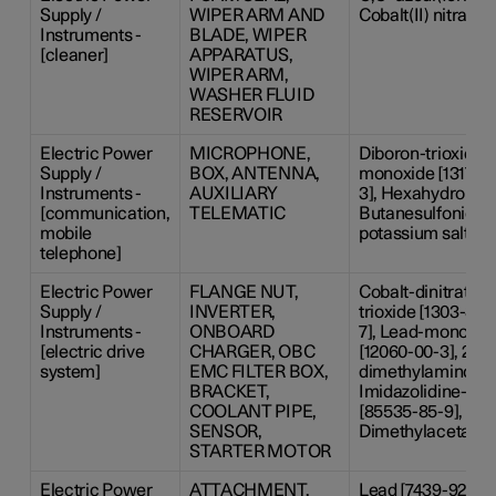
Supply /
WIPER ARM AND
Cobalt(II) nitrate
Instruments -
BLADE, WIPER
[cleaner]
APPARATUS,
WIPER ARM,
WASHER FLUID
RESERVOIR
Electric Power
MICROPHONE,
Diboron-trioxide [
Supply /
BOX, ANTENNA,
monoxide [1317-36
Instruments -
AUXILIARY
3], Hexahydrometh
[communication,
TELEMATIC
Butanesulfonic aci
mobile
potassium salt (1:
telephone]
Electric Power
FLANGE NUT,
Cobalt-dinitrate [
Supply /
INVERTER,
trioxide [1303-86-
Instruments -
ONBOARD
7], Lead-monoxide 
[electric drive
CHARGER, OBC
[12060-00-3], 2-Me
system]
EMC FILTER BOX,
dimethylamino-4-
BRACKET,
Imidazolidine-2-th
COOLANT PIPE,
[85535-85-9], 1-Pr
SENSOR,
Dimethylacetamide
STARTER MOTOR
Electric Power
ATTACHMENT,
Lead [7439-92-1]