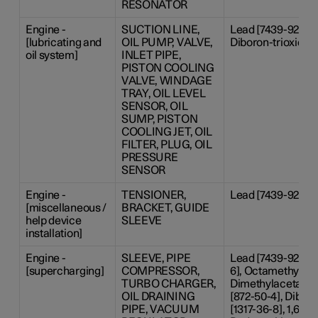
RESONATOR
Engine -
SUCTION LINE,
Lead [7439-92-1], 
[lubricating and
OIL PUMP, VALVE,
Diboron-trioxide [
oil system]
INLET PIPE,
PISTON COOLING
VALVE, WINDAGE
TRAY, OIL LEVEL
SENSOR, OIL
SUMP, PISTON
COOLING JET, OIL
FILTER, PLUG, OIL
PRESSURE
SENSOR
Engine -
TENSIONER,
Lead [7439-92-1]
[miscellaneous /
BRACKET, GUIDE
help device
SLEEVE
installation]
Engine -
SLEEVE, PIPE
Lead [7439-92-1],
[supercharging]
COMPRESSOR,
6], Octamethylcyc
TURBO CHARGER,
Dimethylacetamide
OIL DRAINING
[872-50-4], Dibor
PIPE, VACUUM
[1317-36-8], 1,6,7,8,