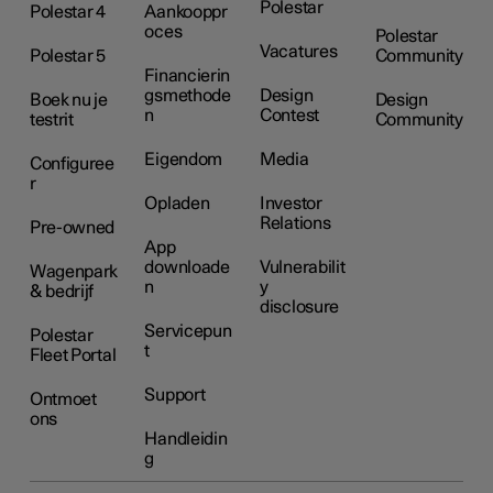
Polestar
Polestar 4
Aankooppr
oces
Polestar
Vacatures
Polestar 5
Community
Financierin
gsmethode
Design
Boek nu je
Design
n
Contest
testrit
Community
Eigendom
Media
Configuree
r
Opladen
Investor
Relations
Pre-owned
App
downloade
Vulnerabilit
Wagenpark
n
y
& bedrijf
disclosure
Servicepun
Polestar
t
Fleet Portal
Support
Ontmoet
ons
Handleidin
g