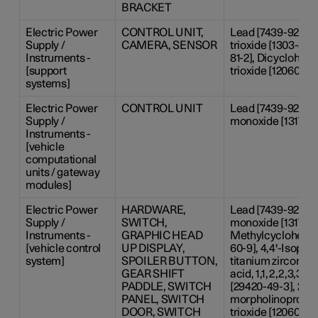
BRACKET
Electric Power
CONTROL UNIT,
Lead [7439-92-1],
Supply /
CAMERA, SENSOR
trioxide [1303-86-
Instruments -
81-2], Dicyclohexy
[support
trioxide [12060-00
systems]
Electric Power
CONTROL UNIT
Lead [7439-92-1], 
Supply /
monoxide [1317-36
Instruments -
[vehicle
computational
units / gateway
modules]
Electric Power
HARDWARE,
Lead [7439-92-1], 
Supply /
SWITCH,
monoxide [1317-36-
Instruments -
GRAPHIC HEAD
Methylcyclohexyl-
[vehicle control
UP DISPLAY,
60-9], 4,4'-Isopro
system]
SPOILER BUTTON,
titanium zirconium
GEAR SHIFT
acid, 1,1,2,2,3,3,4
PADDLE, SWITCH
[29420-49-3], 2-M
PANEL, SWITCH
morpholinopropan-
DOOR, SWITCH
trioxide [12060-00-3