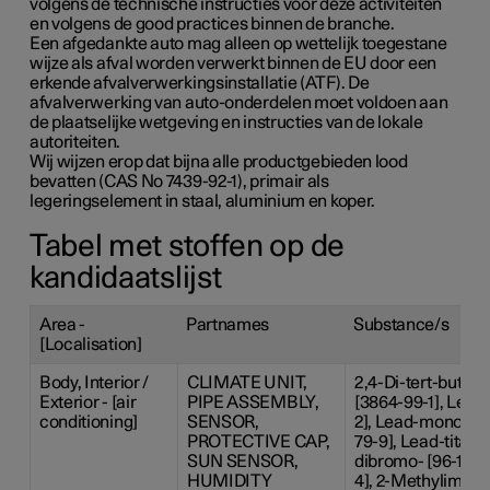
volgens de technische instructies voor deze activiteiten
en volgens de good practices binnen de branche.
Een afgedankte auto mag alleen op wettelijk toegestane
wijze als afval worden verwerkt binnen de EU door een
erkende afvalverwerkingsinstallatie (ATF). De
afvalverwerking van auto-onderdelen moet voldoen aan
de plaatselijke wetgeving en instructies van de lokale
autoriteiten.
Wij wijzen erop dat bijna alle productgebieden lood
bevatten (CAS No 7439-92-1), primair als
legeringselement in staal, aluminium en koper.
Tabel met stoffen op de
kandidaatslijst
Area -
Partnames
Substance/s
[Localisation]
Body, Interior /
CLIMATE UNIT,
2,4-Di-tert-butyl-
Exterior - [air
PIPE ASSEMBLY,
[3864-99-1], Lead 
conditioning]
SENSOR,
2], Lead-monoxide 
PROTECTIVE CAP,
79-9], Lead-titani
SUN SENSOR,
dibromo- [96-13-9
HUMIDITY
4], 2-Methylimidaz