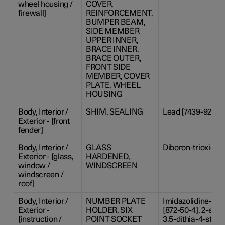
wheel housing /
COVER,
firewall]
REINFORCEMENT,
BUMPER BEAM,
SIDE MEMBER
UPPER INNER,
BRACE INNER,
BRACE OUTER,
FRONT SIDE
MEMBER, COVER
PLATE, WHEEL
HOUSING
Body, Interior /
SHIM, SEALING
Lead [7439-92-1], 
Exterior - [front
fender]
Body, Interior /
GLASS
Diboron-trioxide [
Exterior - [glass,
HARDENED,
window /
WINDSCREEN
windscreen /
roof]
Body, Interior /
NUMBER PLATE
Imidazolidine-2-th
Exterior -
HOLDER, SIX
[872-50-4], 2-ethy
[instruction /
POINT SOCKET
3,5-dithia-4-stan