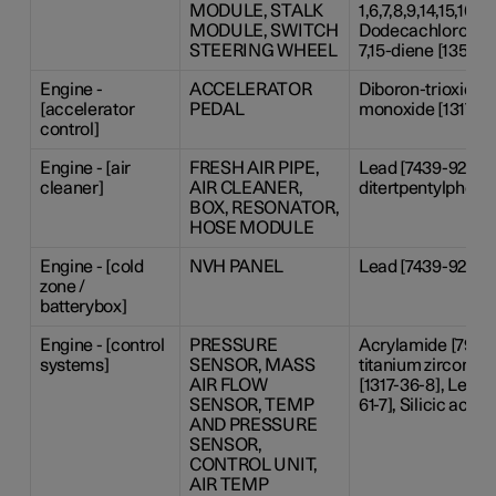
MODULE, STALK
1,6,7,8,9,14,15,16,17,
MODULE, SWITCH
Dodecachloropenta
STEERING WHEEL
7,15-diene [13560-
Engine -
ACCELERATOR
Diboron-trioxide [
[accelerator
PEDAL
monoxide [1317-36
control]
Engine - [air
FRESH AIR PIPE,
Lead [7439-92-1], 
cleaner]
AIR CLEANER,
ditertpentylphenol
BOX, RESONATOR,
HOSE MODULE
Engine - [cold
NVH PANEL
Lead [7439-92-1]
zone /
batterybox]
Engine - [control
PRESSURE
Acrylamide [79-06-
systems]
SENSOR, MASS
titanium zirconiu
AIR FLOW
[1317-36-8], Lead 
SENSOR, TEMP
61-7], Silicic acid,
AND PRESSURE
SENSOR,
CONTROL UNIT,
AIR TEMP