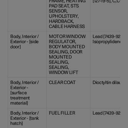
FRAME, HEATING
[127-19-5], C,C'-a
PAD SEAT, STS
SENSOR,
UPHOLSTERY,
HARDBACK,
CABLE HARNESS
Body, Interior /
MOTOR WINDOW
Lead [7439-92-1], 
Exterior - [side
REGULATOR,
Isopropylidenedip
door]
BODY MOUNTED
SEALING, DOOR
MOUNTED
SEALING,
SEALING,
WINDOW LIFT
Body, Interior /
CLEAR COAT
Dioctyltin dilaura
Exterior -
[surface
treatment
material]
Body, Interior /
FUEL FILLER
Lead [7439-92-1]
Exterior - [tank
hatch]