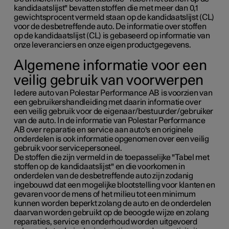
kandidaatslijst" bevatten stoffen die met meer dan 0,1
gewichtsprocent vermeld staan op de kandidaatslijst (CL)
voor de desbetreffende auto. De informatie over stoffen
op de kandidaatslijst (CL) is gebaseerd op informatie van
onze leveranciers en onze eigen productgegevens.
Algemene informatie voor een
veilig gebruik van voorwerpen
Iedere auto van Polestar Performance AB is voorzien van
een gebruikershandleiding met daarin informatie over
een veilig gebruik voor de eigenaar/bestuurder/gebruiker
van de auto. In de informatie van Polestar Performance
AB over reparatie en service aan auto's en originele
onderdelen is ook informatie opgenomen over een veilig
gebruik voor servicepersoneel.
De stoffen die zijn vermeld in de toepasselijke "Tabel met
stoffen op de kandidaatslijst" en die voorkomen in
onderdelen van de desbetreffende auto zijn zodanig
ingebouwd dat een mogelijke blootstelling voor klanten en
gevaren voor de mens of het milieu tot een minimum
kunnen worden beperkt zolang de auto en de onderdelen
daarvan worden gebruikt op de beoogde wijze en zolang
reparaties, service en onderhoud worden uitgevoerd