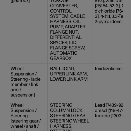
[gearbox]
TORQUE
81-2], Silicic acid
CONVERTER,
[25154-52-3], Coba
CONTROL
dichloride [7646-7
SYSTEM, CABLE
3], 4-(1,1,3,3-Tet
HARNESS, OIL
2-pyrrolidone [87
PUMP, ADAPTER,
FLANGE NUT,
DIFFERENTIAL
SPACER, LID,
FLANGE SCREW,
AUTOMATIC
GEARBOX
Wheel
BALL JOINT,
Imidazolidine-2-th
Suspension /
UPPER LINK ARM,
Steering - [axle
LOWER LINK ARM
member / link
arm /
suspension]
Wheel
STEERING
Lead [7439-92-1], 
Suspension /
COLUMN LOCK,
cresol [119-47-1],
Steering -
STEERING GEAR,
trioxide [1303-86-
[steering gear /
STEERING WHEEL
wheel / shaft /
HARNESS,