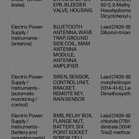
brake]
EPB, BLEEDER
92-1], 2-Methylimi
VALVE, HOUSING
Hexahydromethylp
Dicyclohexyl-phtha
Electric Power
BLUETOOTH
Lead [7439-92-1], 
Supply /
ANTENNA, WAVE
Diboron-trioxide [
Instruments -
TRAP, GROUND
[antenna]
SIDE COIL, MAM
ANTENNA
MODULE,
ANTENNA
AMPLIFIER
Electric Power
SIREN, SENSOR,
Lead [7439-92-1], 
Supply /
CONTROL UNIT,
morpholinopropan-
Instruments -
BRACKET,
[1314-41-6], Lead t
[automatic
REMOTE KEY,
Dimethoxyethane [
monitoring /
RAIN SENSOR
control]
Electric Power
BMS, RELAY BOX,
Lead [7439-92-1],
Supply /
FLANGE NUT,
chloride [7791-13-1
Instruments -
BATTERY, SIX
dinitrate [10141-0
[battery and
POINT SOCKET
Tris(2-methoxyeth
mounting parts]
SCREW, CELL