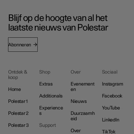
Blijf op de hoogte van al het
laatste nieuws van Polestar
Abonneren
Ontdek &
Shop
Over
Sociaal
koop
Extras
Evenement
Instagram
Home
en
Additionals
Facebook
Polestar 1
Nieuws
Experience
YouTube
Polestar 2
s
Duurzaamh
eid
LinkedIn
Polestar 3
Support
Over
TikTok