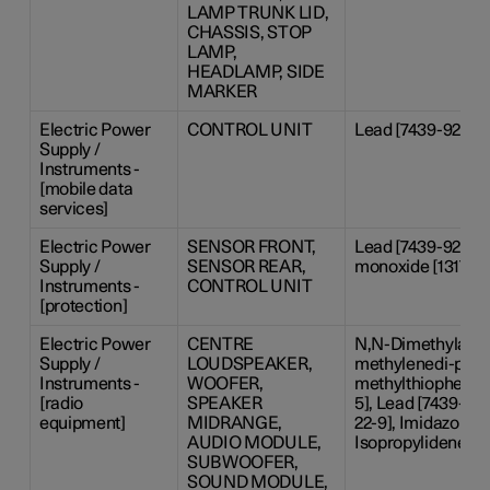
LAMP TRUNK LID,
CHASSIS, STOP
LAMP,
HEADLAMP, SIDE
MARKER
Electric Power
CONTROL UNIT
Lead [7439-92-1]
Supply /
Instruments -
[mobile data
services]
Electric Power
SENSOR FRONT,
Lead [7439-92-1], 
Supply /
SENSOR REAR,
monoxide [1317-36
Instruments -
CONTROL UNIT
[protection]
Electric Power
CENTRE
N,N-Dimethylacetam
Supply /
LOUDSPEAKER,
methylenedi-p-cres
Instruments -
WOOFER,
methylthiophenyl)
[radio
SPEAKER
5], Lead [7439-92-
equipment]
MIDRANGE,
22-9], Imidazolidin
AUDIO MODULE,
Isopropylidenedip
SUBWOOFER,
SOUND MODULE,