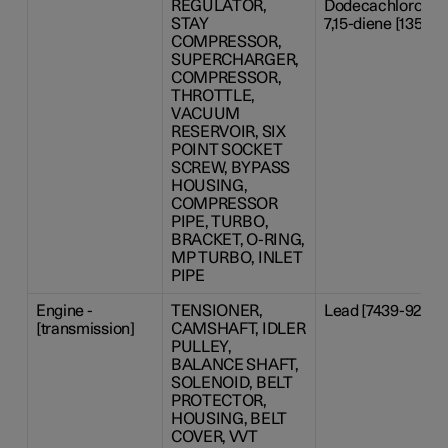
REGULATOR,
Dodecachloropenta
STAY
7,15-diene [13560-
COMPRESSOR,
SUPERCHARGER,
COMPRESSOR,
THROTTLE,
VACUUM
RESERVOIR, SIX
POINT SOCKET
SCREW, BYPASS
HOUSING,
COMPRESSOR
PIPE, TURBO,
BRACKET, O-RING,
MP TURBO, INLET
PIPE
Engine -
TENSIONER,
Lead [7439-92-1]
[transmission]
CAMSHAFT, IDLER
PULLEY,
BALANCE SHAFT,
SOLENOID, BELT
PROTECTOR,
HOUSING, BELT
COVER, VVT