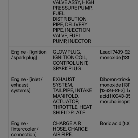
VALVE ASSY, HIGH
PRESSURE PUMP,
FUEL
DISTRIBUTION
PIPE, DELIVERY
PIPE, INJECTION
VALVE, FUEL
PUMP, INJECTOR
Engine - [ignition
GLOW PLUG,
Lead [7439-92-1], 
/ spark plug]
IGNITION COIL,
monoxide [1317-36
CONTROL UNIT,
SPARK PLUG
Engine - [inlet /
EXHAUST
Diboron-trioxide [
exhaust
SYSTEM,
monoxide [1317-36
systems]
TAILPIPE, INTAKE
[12626-81-2], Lead
MANIFOLD,
acid [10043-35-3],
ACTUATOR,
morpholinopropan-
THROTTLE, HEAT
SHIELD PLATE
Engine -
CHARGE AIR
Boric acid [10043
[intercooler /
HOSE, CHARGE
connection]
AIR PIPE,