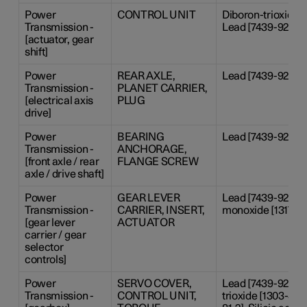
Power
CONTROL UNIT
Diboron-trioxide 
Transmission -
Lead [7439-92-1], S
[actuator, gear
shift]
Power
REAR AXLE,
Lead [7439-92-1],
Transmission -
PLANET CARRIER,
[electrical axis
PLUG
drive]
Power
BEARING
Lead [7439-92-1], 
Transmission -
ANCHORAGE,
[front axle / rear
FLANGE SCREW
axle / drive shaft]
Power
GEAR LEVER
Lead [7439-92-1], 
Transmission -
CARRIER, INSERT,
monoxide [1317-36
[gear lever
ACTUATOR
carrier / gear
selector
controls]
Power
SERVO COVER,
Lead [7439-92-1],
Transmission -
CONTROL UNIT,
trioxide [1303-86-