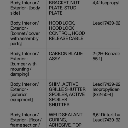
Body, Interior /
BRACKET, NUT
4,4'-Isopropylide
Exterior - [body
PLATE, STUD
side]
PLATE
Body, Interior /
HOOD LOCK,
Lead [7439-92-1], 
Exterior -
HOOD LOCK
[bonnet / cover
CONTROL, HOOD
with assembly
RELEASE CABLE
parts]
Body, Interior /
CARBON BLADE
2-(2H-Benzotriazol
Exterior -
ASSY
55-1]
[bumper with
mounting /
damping]
Body, Interior /
SHIM, ACTIVE
Lead [7439-92-1], 
Exterior -
GRILLE SHUTTER,
Isopropylidenedip
[exterior
SPOILER, ACTIVE
[872-50-4]
equipment]
SPOILER
SHUTTER
Body, Interior /
WELD SEALANT
6,6'-Di-tert-butyl-
Exterior - [floor /
CURING,
Lead [7439-92-1]
frame section /
ADHESIVE, TOP