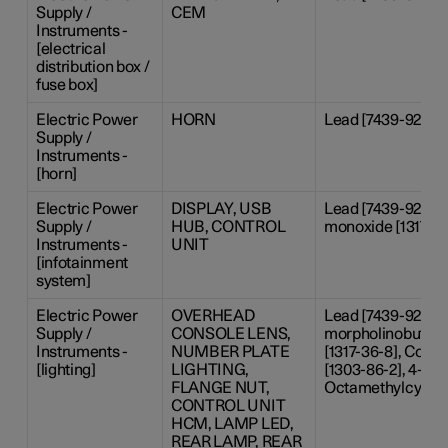
Supply /
CEM
Instruments -
[electrical
distribution box /
fuse box]
Electric Power
HORN
Lead [7439-92-1], 
Supply /
Instruments -
[horn]
Electric Power
DISPLAY, USB
Lead [7439-92-1], 
Supply /
HUB, CONTROL
monoxide [1317-36
Instruments -
UNIT
[infotainment
system]
Electric Power
OVERHEAD
Lead [7439-92-1],
Supply /
CONSOLE LENS,
morpholinobutyro
Instruments -
NUMBER PLATE
[1317-36-8], Cobalt
[lighting]
LIGHTING,
[1303-86-2], 4-ter
FLANGE NUT,
Octamethylcyclote
CONTROL UNIT
HCM, LAMP LED,
REAR LAMP, REAR