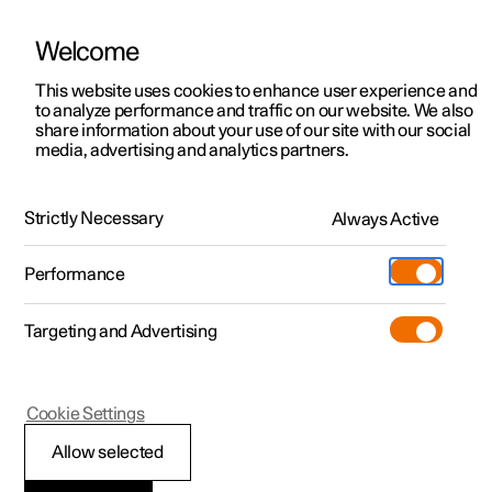
Welcome
Polestar 2
Aanbiedingen voor particulieren
This website uses cookies to enhance user experience and
Handleiding
Videogalerij
Downloads
Software-updates
to analyze performance and traffic on our website. We also
Polestar 3
Aanbiedingen voor
share information about your use of our site with our social
media, advertising and analytics partners.
professionelen
Polestar 4
Uw Polestar
Polestar 5
Bekijk onze stockwagens
Strictly Necessary
Always Active
Polestar 1 - 2021
Polestar 4 coupé
Configureer
Pre-owned
Performance
Pre-owned
Ontmoet ons
Ontdek Polestar 4
Shop
Testrit
Servicepunten
Targeting and Advertising
Testrit
Meer
Extras
Service
Configureer
Ontdek Polestar 2
Ontdek Polestar 3
Polestar 1
Cookie Settings
Over pre-owned
Additionals
Opladen
Bekijk onze stockwagens
Testrit
Testrit
Installatie van
(Opent in een nieuw venster)
Allow selected
Pre-owned aanbiedingen
Experiences
Support
Aanbiedingen voor
Aanbiedingen voor
Aanbiedingen voor
Ontdek Polestar 5
accessoires