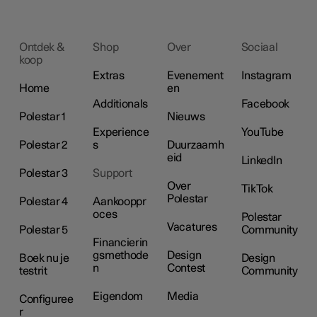
Ontdek &
Shop
Over
Sociaal
koop
Extras
Evenement
Instagram
Home
en
Additionals
Facebook
Polestar 1
Nieuws
Experience
YouTube
Polestar 2
s
Duurzaamh
eid
LinkedIn
Polestar 3
Support
Over
TikTok
Polestar
Polestar 4
Aankooppr
oces
Polestar
Vacatures
Polestar 5
Community
Financierin
gsmethode
Design
Boek nu je
Design
n
Contest
testrit
Community
Eigendom
Media
Configuree
r