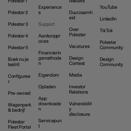
Polestar 1
Nieuws
Experience
YouTube
Polestar 2
s
Duurzaamh
eid
LinkedIn
Polestar 3
Support
Over
TikTok
Polestar
Polestar 4
Aankooppr
oces
Polestar
Vacatures
Polestar 5
Community
Financierin
gsmethode
Design
Boek nu je
Design
n
Contest
testrit
Community
Eigendom
Media
Configuree
r
Opladen
Investor
Relations
Pre-owned
App
downloade
Vulnerabilit
Wagenpark
n
y
& bedrijf
disclosure
Servicepun
Polestar
t
Fleet Portal