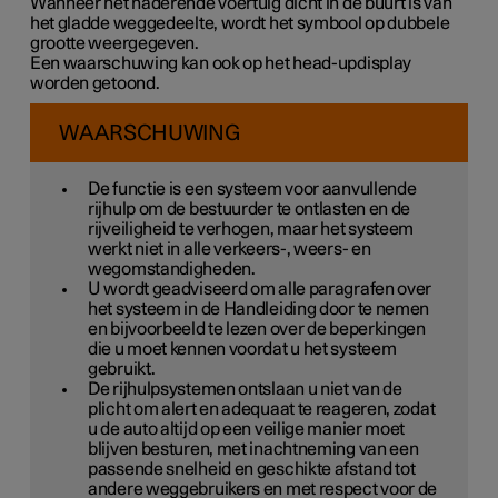
Wanneer het naderende voertuig dicht in de buurt is van
het gladde weggedeelte, wordt het symbool op dubbele
grootte weergegeven.
Een waarschuwing kan ook op het head-updisplay
worden getoond.
WAARSCHUWING
De functie is een systeem voor aanvullende
rijhulp om de bestuurder te ontlasten en de
rijveiligheid te verhogen, maar het systeem
werkt niet in alle verkeers-, weers- en
wegomstandigheden.
U wordt geadviseerd om alle paragrafen over
het systeem in de Handleiding door te nemen
en bijvoorbeeld te lezen over de beperkingen
die u moet kennen voordat u het systeem
gebruikt.
De rijhulpsystemen ontslaan u niet van de
plicht om alert en adequaat te reageren, zodat
u de auto altijd op een veilige manier moet
blijven besturen, met inachtneming van een
passende snelheid en geschikte afstand tot
andere weggebruikers en met respect voor de