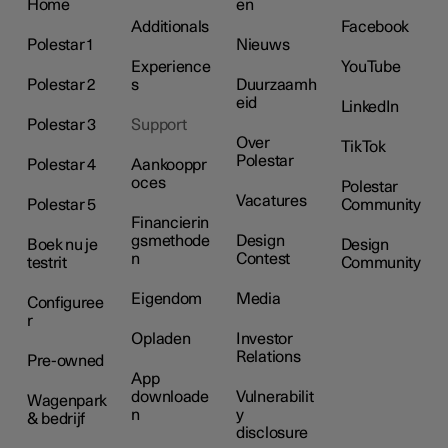
Home
en
Additionals
Facebook
Polestar 1
Nieuws
Experience
YouTube
Polestar 2
s
Duurzaamh
eid
LinkedIn
Polestar 3
Support
Over
TikTok
Polestar
Polestar 4
Aankooppr
oces
Polestar
Vacatures
Polestar 5
Community
Financierin
gsmethode
Design
Boek nu je
Design
n
Contest
testrit
Community
Eigendom
Media
Configuree
r
Opladen
Investor
Relations
Pre-owned
App
downloade
Vulnerabilit
Wagenpark
n
y
& bedrijf
disclosure