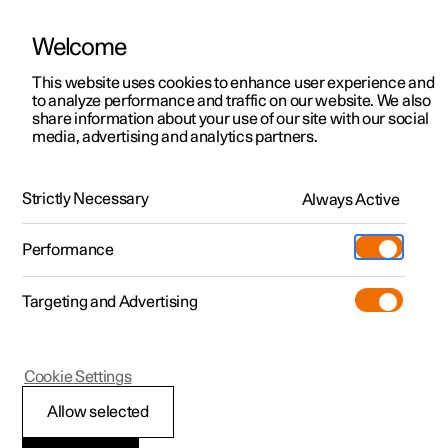
Welcome
Polestar 2
Aanbiedingen voor particulieren
This website uses cookies to enhance user experience and
Handleiding
Videogalerij
Downloads
Software-updates
to analyze performance and traffic on our website. We also
Polestar 3
Aanbiedingen voor
share information about your use of our site with our social
media, advertising and analytics partners.
professionelen
Polestar 4
Handleiding
Polestar 5
Bekijk onze stockwagens
Strictly Necessary
Always Active
Polestar 4 coupé
Configureer
Polestar 1 - 2020
Pre-owned
Performance
Pre-owned
Ontmoet ons
Ontdek Polestar 4
Shop
Testrit
Servicepunten
Targeting and Advertising
Testrit
Meer
Extras
Service
Configureer
Ontdek Polestar 2
Ontdek Polestar 3
Uw Polestar
Cookie Settings
Over pre-owned
Additionals
Opladen
Bekijk onze stockwagens
Testrit
Testrit
(Opent in een nieuw venster)
Allow selected
Pre-owned aanbiedingen
Experiences
Support
Aanbiedingen voor
Aanbiedingen voor
Aanbiedingen voor
Ontdek Polestar 5
Sleutels, vergrendelingen en alarm