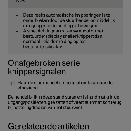
N.B.
Deze reeks automatische knipperingen is te
onderbreken door de stuurhendel onmiddellijk
in tegengestelde richting te bewegen.
Als het richtingaanwijzersymbool op het
bestuurdersdisplay sneller knippert dan
normaal – zie de melding op het
bestuurdersdisplay.
Onafgebroken serie
knippersignalen
Haal de stuurhendel omhoog of omlaag naar de
eindstand.
De hendel blijft in deze stand staan en is handmatig in de
uitgangspositie terug te zetten of veert automatisch terug
bij het terugdraaien van het stuurwiel.
Gerelateerde artikelen