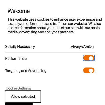
Welcome
Polestar 2
Aanbiedingen voor particulieren
This website uses cookies to enhance user experience and
Handleiding
Videogalerij
Downloads
Software-updates
to analyze performance and traffic on our website. We also
Polestar 3
Aanbiedingen voor
share information about your use of our site with our social
media, advertising and analytics partners.
professionelen
Polestar 4
Buitenverlichting
Polestar 5
Bekijk onze stockwagens
Strictly Necessary
Always Active
Polestar 1 - 2020
Polestar 4 coupé
Configureer
Pre-owned
Performance
Pre-owned
Ontmoet ons
Ontdek Polestar 4
Shop
Testrit
Servicepunten
Targeting and Advertising
Testrit
Meer
Extras
Service
Configureer
Ontdek Polestar 2
Ontdek Polestar 3
Polestar 1
Cookie Settings
Over pre-owned
Additionals
Opladen
Bekijk onze stockwagens
Testrit
Testrit
Richtingaanwijzers
(Opent in een nieuw venster)
Allow selected
Pre-owned aanbiedingen
Experiences
Support
Aanbiedingen voor
Aanbiedingen voor
Aanbiedingen voor
Ontdek Polestar 5
gebruiken