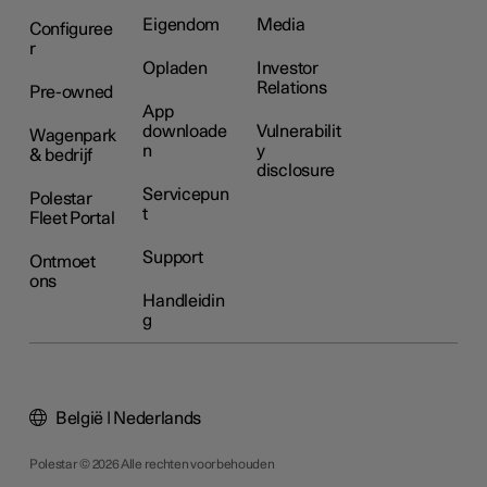
Eigendom
Media
Configuree
r
Opladen
Investor
Relations
Pre-owned
App
downloade
Vulnerabilit
Wagenpark
n
y
& bedrijf
disclosure
Servicepun
Polestar
t
Fleet Portal
Support
Ontmoet
ons
Handleidin
g
België | Nederlands
Polestar © 2026 Alle rechten voorbehouden