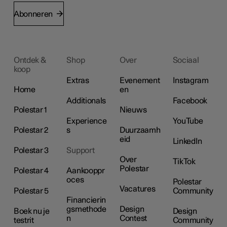
Abonneren
Ontdek &
Shop
Over
Sociaal
koop
Extras
Evenement
Instagram
Home
en
Additionals
Facebook
Polestar 1
Nieuws
Experience
YouTube
Polestar 2
s
Duurzaamh
eid
LinkedIn
Polestar 3
Support
Over
TikTok
Polestar
Polestar 4
Aankooppr
oces
Polestar
Vacatures
Polestar 5
Community
Financierin
gsmethode
Design
Boek nu je
Design
n
Contest
testrit
Community