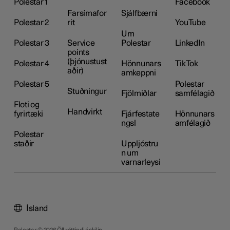
Polestar 1
Facebook
Farsímafor
Sjálfbærni
Polestar 2
rit
YouTube
Um
Polestar 3
Service
Polestar
LinkedIn
points
(þjónustust
Polestar 4
Hönnunars
TikTok
aðir)
amkeppni
Polestar 5
Polestar
Stuðningur
Fjölmiðlar
samfélagið
Floti og
Handvirkt
fyrirtæki
Fjárfestate
Hönnunars
ngsl
amfélagið
Polestar
staðir
Uppljóstru
n um
varnarleysi
Ísland
Polestar © 2026 Öll réttindi áskilin