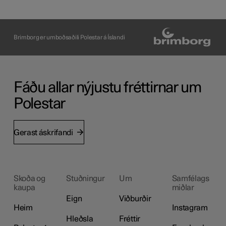
Brimborg er umboðsaðili Polestar á Íslandi
Fáðu allar nýjustu fréttirnar um
Polestar
Gerast áskrifandi
Skoða og
Stuðningur
Um
Samfélags
kaupa
miðlar
Eign
Viðburðir
Heim
Instagram
Hleðsla
Fréttir