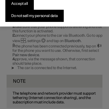
Accept all
Internet via Bluetooth
Do not sell my personal data
Create an Internet connection via Bluetooth by sharing a
phone's Internet access.
Make sure that your phone supports tethering and that
this function is activated.
Connect your phone to the car via Bluetooth. Go to app
view
, settings
and tap on
Bluetooth
.
If the phone has been connected previously, tap on
for the phone you want to use. Otherwise, first select
Pair new device
.
Approve, via the message shown, that connection
should take place.
The car is connected to the Internet.
NOTE
The telephone and network provider must support
tethering (Internet connection sharing), and the
subscription must include data.