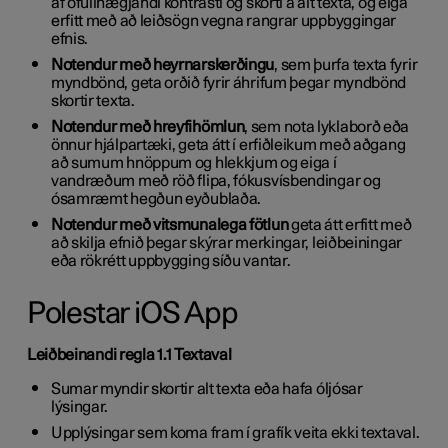
af ófullnægjandi kontrasti og skorti á alt texta, og eiga
erfitt með að leiðsögn vegna rangrar uppbyggingar
efnis.
Notendur með heyrnarskerðingu
, sem þurfa texta fyrir
myndbönd, geta orðið fyrir áhrifum þegar myndbönd
skortir texta.
Notendur með hreyfihömlun
, sem nota lyklaborð eða
önnur hjálpartæki, geta átt í erfiðleikum með aðgang
að sumum hnöppum og hlekkjum og eiga í
vandræðum með röð flipa, fókusvísbendingar og
ósamræmt hegðun eyðublaða.
Notendur með vitsmunalega fötlun
geta átt erfitt með
að skilja efnið þegar skýrar merkingar, leiðbeiningar
eða rökrétt uppbygging síðu vantar.
Polestar iOS App
Leiðbeinandi regla 1.1 Textaval
Sumar myndir skortir alt texta eða hafa óljósar
lýsingar.
Upplýsingar sem koma fram í grafík veita ekki textaval.