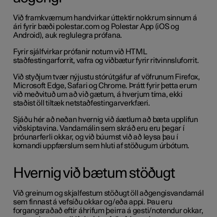
Við framkvæmum handvirkar úttektir nokkrum sinnum á
ári fyrir bæði polestar.com og Polestar App (iOS og
Android), auk reglulegra prófana.
Fyrir sjálfvirkar prófanir notum við HTML
staðfestingarforrit, vafra og viðbætur fyrir ritvinnsluforrit.
Við styðjum tvær nýjustu stórútgáfur af vöfrunum Firefox,
Microsoft Edge, Safari og Chrome. Þrátt fyrir þetta erum
við meðvituð um að við gætum, á hverjum tíma, ekki
staðist öll tiltæk netstaðfestingarverkfæri.
Sjáðu hér að neðan hvernig við áætlum að bæta upplifun
viðskiptavina. Vandamálin sem skráð eru eru þegar í
þróunarferli okkar, og við búumst við að leysa þau í
komandi uppfærslum sem hluti af stöðugum úrbótum.
Hvernig við bætum stöðugt
Við greinum og skjalfestum stöðugt öll aðgengisvandamál
sem finnast á vefsíðu okkar og/eða appi. Þau eru
forgangsraðað eftir áhrifum þeirra á gesti/notendur okkar,