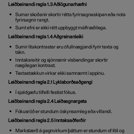
Leiðbeinandi regla 1.3 Aðlögunarhæfni
Sumar skoðanir skortir rétta fyrirsagnaskipan eða nota
fyrirsagnir rangt.
Sumt efni er ekki rétt uppbyggt málfræðilega.
Leiðbeinandi regla 1.4 Aðgreinanleiki
Sumir litakontrastar eru ófullnægjandi fyrir texta og
tákn.
Inntaksreitir og sjónrænir vísbendingar skortir
nægilegan kontrast.
Textastækkun virkar ekki samræmt í appinu.
Leiðbeinandi regla 2.1 Lyklaborðsaðgengi
Í sjaldgæfu tilfelli festist fókus.
Leiðbeinandi regla 2.4 Leiðsagnargeta
Fókusröð er stundum óskynsamleg eða villandi.
Leiðbeinandi regla 2.5 Inntaksaðferðir
Markstærð á gagnvirkum þáttum er stundum of lítil og