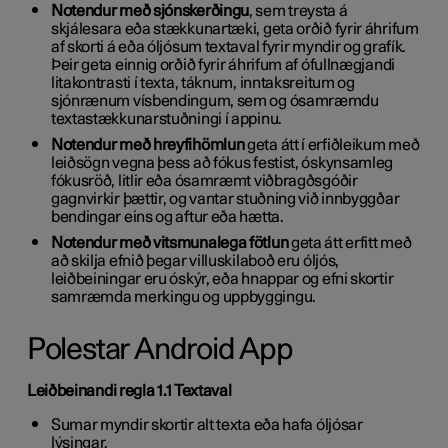
Notendur með sjónskerðingu
, sem treysta á
skjálesara eða stækkunartæki, geta orðið fyrir áhrifum
af skorti á eða óljósum textaval fyrir myndir og grafík.
Þeir geta einnig orðið fyrir áhrifum af ófullnægjandi
litakontrasti í texta, táknum, inntaksreitum og
sjónrænum vísbendingum, sem og ósamræmdu
textastækkunarstuðningi í appinu.
Notendur með hreyfihömlun
geta átt í erfiðleikum með
leiðsögn vegna þess að fókus festist, óskynsamleg
fókusröð, litlir eða ósamræmt viðbragðsgóðir
gagnvirkir þættir, og vantar stuðning við innbyggðar
bendingar eins og aftur eða hætta.
Notendur með vitsmunalega fötlun
geta átt erfitt með
að skilja efnið þegar villuskilaboð eru óljós,
leiðbeiningar eru óskýr, eða hnappar og efni skortir
samræmda merkingu og uppbyggingu.
Polestar Android App
Leiðbeinandi regla 1.1 Textaval
Sumar myndir skortir alt texta eða hafa óljósar
lýsingar.