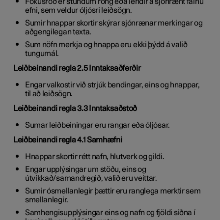
Fókusröð er stundum röng eða lendir á sjónrænt falnu
efni, sem veldur óljósri leiðsögn.
Sumir hnappar skortir skýrar sjónrænar merkingar og
aðgengilegan texta.
Sum nöfn merkja og hnappa eru ekki þýdd á valið
tungumál.
Leiðbeinandi regla 2.5 Inntaksaðferðir
Engar valkostir við strjúk bendingar, eins og hnappar,
til að leiðsögn.
Leiðbeinandi regla 3.3 Inntaksaðstoð
Sumar leiðbeiningar eru rangar eða óljósar.
Leiðbeinandi regla 4.1 Samhæfni
Hnappar skortir rétt nafn, hlutverk og gildi.
Engar upplýsingar um stöðu, eins og
útvíkkað/samandregið, valið eru veittar.
Sumir ósmellanlegir þættir eru ranglega merktir sem
smellanlegir.
Samhengisupplýsingar eins og nafn og fjöldi síðna í