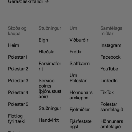
Gerast áskrifandi
Skoða og
Stuðningur
Um
Samfélags
kaupa
miðlar
Eign
Viðburðir
Heim
Instagram
Hleðsla
Fréttir
Polestar 1
Facebook
Farsímafor
Sjálfbærni
Polestar 2
rit
YouTube
Um
Polestar 3
Service
Polestar
LinkedIn
points
(þjónustust
Polestar 4
Hönnunars
TikTok
aðir)
amkeppni
Polestar 5
Polestar
Stuðningur
Fjölmiðlar
samfélagið
Floti og
Handvirkt
fyrirtæki
Fjárfestate
Hönnunars
ngsl
amfélagið