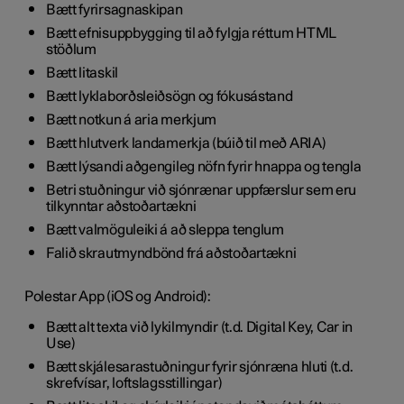
Bætt fyrirsagnaskipan
Bætt efnisuppbygging til að fylgja réttum HTML
stöðlum
Bætt litaskil
Bætt lyklaborðsleiðsögn og fókusástand
Bætt notkun á aria merkjum
Bætt hlutverk landamerkja (búið til með ARIA)
Bætt lýsandi aðgengileg nöfn fyrir hnappa og tengla
Betri stuðningur við sjónrænar uppfærslur sem eru
tilkynntar aðstoðartækni
Bætt valmöguleiki á að sleppa tenglum
Falið skrautmyndbönd frá aðstoðartækni
Polestar App (iOS og Android):
Bætt alt texta við lykilmyndir (t.d. Digital Key, Car in
Use)
Bætt skjálesarastuðningur fyrir sjónræna hluti (t.d.
skrefvísar, loftslagsstillingar)