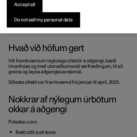
Accept all
Þessi yfirlýsing um aðgengi lýsir núverandi stöðu
aðgengis á vefsíðu okkar (Polestar.com) og Polestar App,
Do not sell my personal data
og verður uppfærð eftir því sem við gerum frekari úrbætur.
Þó við uppfyllum ákveðnar lagakröfur, eru ennþá þekkt
vandamál, sem eru skráð í lok þessarar yfirlýsingar.
Hvað við höfum gert
Við framkvæmum reglulega úttektir á aðgengi, bæði
innanhúss og með utanaðkomandi sérfræðingum, til að
greina og leysa aðgengisvandamál.
Síðasta úttekt var framkvæmd frá janúar til apríl, 2025.
Nokkrar af nýlegum úrbótum
okkar á aðgengi
Polestar.com:
Bætt útlit á alt texta