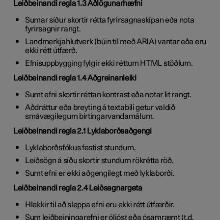
Leiðbeinandi regla 1.3 Aðlögunarhæfni
Sumar síður skortir rétta fyrirsagnaskipan eða nota
fyrirsagnir rangt.
Landmerkjahlutverk (búin til með ARIA) vantar eða eru
ekki rétt útfærð.
Efnisuppbygging fylgir ekki réttum HTML stöðlum.
Leiðbeinandi regla 1.4 Aðgreinanleiki
Sumt efni skortir réttan kontrast eða notar lit rangt.
Aðdráttur eða breyting á textabili getur valdið
smávægilegum birtingarvandamálum.
Leiðbeinandi regla 2.1 Lyklaborðsaðgengi
Lyklaborðsfókus festist stundum.
Leiðsögn á síðu skortir stundum rökrétta röð.
Sumt efni er ekki aðgengilegt með lyklaborði.
Leiðbeinandi regla 2.4 Leiðsagnargeta
Hlekkir til að sleppa efni eru ekki rétt útfærðir.
Sum leiðbeiningarefni er óljóst eða ósamræmt (t.d.