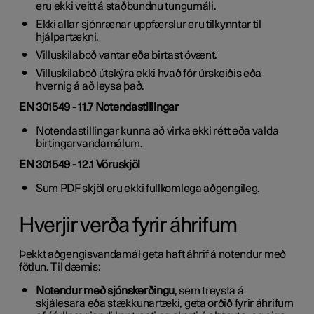
eru ekki veitt á staðbundnu tungumáli.
Ekki allar sjónrænar uppfærslur eru tilkynntar til
hjálpartækni.
Villuskilaboð vantar eða birtast óvænt.
Villuskilaboð útskýra ekki hvað fór úrskeiðis eða
hvernig á að leysa það.
EN 301549 - 11.7 Notendastillingar
Notendastillingar kunna að virka ekki rétt eða valda
birtingarvandamálum.
EN 301549 - 12.1 Vöruskjöl
Sum PDF skjöl eru ekki fullkomlega aðgengileg.
Hverjir verða fyrir áhrifum
Þekkt aðgengisvandamál geta haft áhrif á notendur með
fötlun. Til dæmis:
Notendur með sjónskerðingu
, sem treysta á
skjálesara eða stækkunartæki, geta orðið fyrir áhrifum