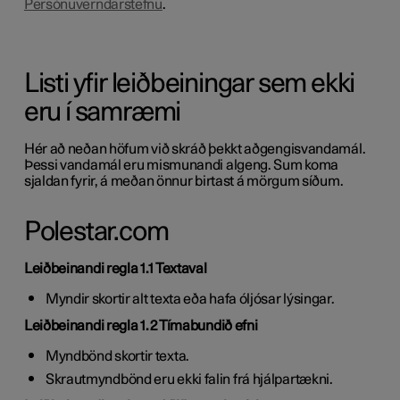
Persónuverndarstefnu
.
Listi yfir leiðbeiningar sem ekki
eru í samræmi
Hér að neðan höfum við skráð þekkt aðgengisvandamál.
Þessi vandamál eru mismunandi algeng. Sum koma
sjaldan fyrir, á meðan önnur birtast á mörgum síðum.
Polestar.com
Leiðbeinandi regla 1.1 Textaval
Myndir skortir alt texta eða hafa óljósar lýsingar.
Leiðbeinandi regla 1.2 Tímabundið efni
Myndbönd skortir texta.
Skrautmyndbönd eru ekki falin frá hjálpartækni.