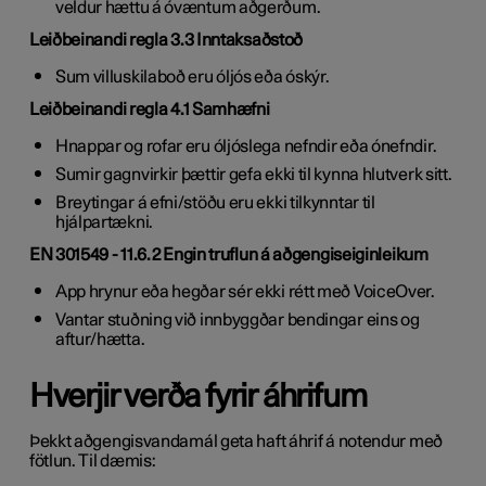
veldur hættu á óvæntum aðgerðum.
Leiðbeinandi regla 3.3 Inntaksaðstoð
Sum villuskilaboð eru óljós eða óskýr.
Leiðbeinandi regla 4.1 Samhæfni
Hnappar og rofar eru óljóslega nefndir eða ónefndir.
Sumir gagnvirkir þættir gefa ekki til kynna hlutverk sitt.
Breytingar á efni/stöðu eru ekki tilkynntar til
hjálpartækni.
EN 301549 - 11.6.2 Engin truflun á aðgengiseiginleikum
App hrynur eða hegðar sér ekki rétt með VoiceOver.
Vantar stuðning við innbyggðar bendingar eins og
aftur/hætta.
Hverjir verða fyrir áhrifum
Þekkt aðgengisvandamál geta haft áhrif á notendur með
fötlun. Til dæmis: