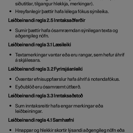
síðutitlar, tilgangur hlekkja, merkingar).
Hreyfanlegir þættir hafa lélega fókus sýnileika.
Leiðbeinandi regla 2.5 Inntaksaðferðir
Sumir þættir hafa ósamræmdan sýnilegan texta og
aðgengileg nöfn.
Leiðbeinandi regla 3.1 Læsileiki
Textamerkingar vantar eða eru rangar, sem hefur áhrif
á skjálesara.
Leiðbeinandi regla 3.2 Fyrirsjáanleiki
Óvæntar efnisuppfærslur hafa áhrif á notendafókus.
Eyðublöð eru ósamræmt útfærð.
Leiðbeinandi regla 3.3 Inntaksaðstoð
Sum inntaksreitir hafa engar merkingar eða
leiðbeiningar.
Leiðbeinandi regla 4.1 Samhæfni
Hnappar og hlekkir skortir lýsandi aðgengileg nöfn eða