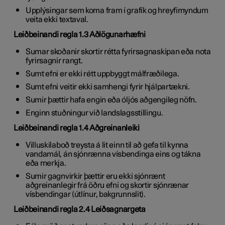
Upplýsingar sem koma fram í grafík og hreyfimyndum
veita ekki textaval.
Leiðbeinandi regla 1.3 Aðlögunarhæfni
Sumar skoðanir skortir rétta fyrirsagnaskipan eða nota
fyrirsagnir rangt.
Sumt efni er ekki rétt uppbyggt málfræðilega.
Sumt efni veitir ekki samhengi fyrir hjálpartækni.
Sumir þættir hafa engin eða óljós aðgengileg nöfn.
Enginn stuðningur við landslagsstillingu.
Leiðbeinandi regla 1.4 Aðgreinanleiki
Villuskilaboð treysta á lit einn til að gefa til kynna
vandamál, án sjónrænna vísbendinga eins og tákna
eða merkja.
Sumir gagnvirkir þættir eru ekki sjónrænt
aðgreinanlegir frá öðru efni og skortir sjónrænar
vísbendingar (útlínur, bakgrunnslit).
Leiðbeinandi regla 2.4 Leiðsagnargeta