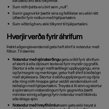
karúsellu eru ekki tilkynntar.
Sum nöfn þátta eru birt sem „null“.
Sumir gagnvirkir þættir eins og fellilistar eru ekki rétt
útfærðir fyrir notkun með hjálpartækni.
Sum viðbrögð eru ekki tilkynnt til hjálpartækni.
Hverjir verða fyrir áhrifum
Þekkt aðgengisvandamál geta haft áhrif á notendur með
fötlun. Til dæmis:
Notendur með sjónskerðingu
geta orðið fyrir áhrifum
af skorti á eða óljósum textaval fyrir myndir og grafík.
Skortur á eða rangri málfræðilegri uppbyggingu, eins
og fyrirsagnir og merkingar, getur haft áhrif á leiðsögn
með skjálesara. Skortur á stöðuupplýsingum og óljós
eða röng nöfn hnappa getur valdið vandamálum við
leiðsögn með hjálpartækni. Treysta á lit einn og skortur
á sjónrænum vísbendingum fyrir gagnvirka þætti
minnkar einnig aðgengi fyrir notendur með litblindu
eða lélega sjón.
Notendur með hreyfihömlun
sem geta ekki treyst á