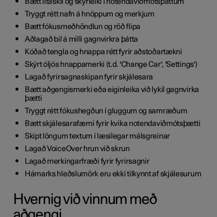
Bætt litaskil og skýrleiki í notendaviðmótsþáttum
Tryggt rétt nafn á hnöppum og merkjum
Bætt fókusmeðhöndlun og röð flipa
Aðlagað bil á milli gagnvirkra þátta
Kóðað tengla og hnappa rétt fyrir aðstoðartækni
Skýrt óljós hnappamerki (t.d. 'Change Car', 'Settings')
Lagað fyrirsagnaskipan fyrir skjálesara
Bætt aðgengismerki eða eiginleika við lykil gagnvirka
þætti
Tryggt rétt fókushegðun í gluggum og samræðum
Bætt skjálesarafærni fyrir kvika notendaviðmótsþætti
Skipt löngum textum í læsilegar málsgreinar
Lagað VoiceOver hrun við skrun
Lagað merkingarfræði fyrir fyrirsagnir
Hámarks hleðslumörk eru ekki tilkynnt af skjálesurum
Hvernig við vinnum með
aðgengi