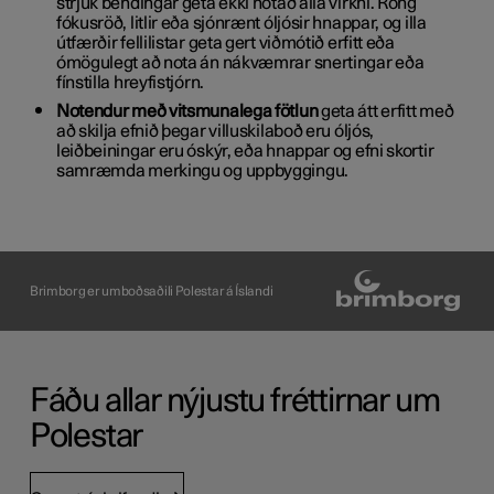
strjúk bendingar geta ekki notað alla virkni. Röng
fókusröð, litlir eða sjónrænt óljósir hnappar, og illa
útfærðir fellilistar geta gert viðmótið erfitt eða
ómögulegt að nota án nákvæmrar snertingar eða
fínstilla hreyfistjórn.
Notendur með vitsmunalega fötlun
geta átt erfitt með
að skilja efnið þegar villuskilaboð eru óljós,
leiðbeiningar eru óskýr, eða hnappar og efni skortir
samræmda merkingu og uppbyggingu.
Brimborg er umboðsaðili Polestar á Íslandi
Fáðu allar nýjustu fréttirnar um
Polestar