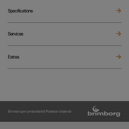
Specifications
Services
Extras
Brimborg er umboðsaðili Polestar á Íslandi