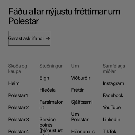
Fáðu allar nýjustu fréttirnar um
Polestar
Gerast áskrifandi
Skoða og
Stuðningur
Um
Samfélags
kaupa
miðlar
Eign
Viðburðir
Heim
Instagram
Hleðsla
Fréttir
Polestar 1
Facebook
Farsímafor
Sjálfbærni
Polestar 2
rit
YouTube
Um
Polestar 3
Service
Polestar
LinkedIn
points
(þjónustust
Polestar 4
Hönnunars
TikTok