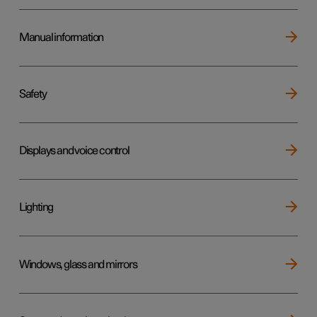
Manual information
Safety
Displays and voice control
Lighting
Windows, glass and mirrors