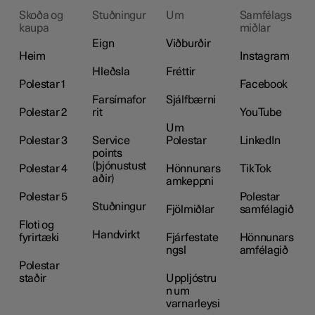
Skoða og
Stuðningur
Um
Samfélags
kaupa
miðlar
Eign
Viðburðir
Heim
Instagram
Hleðsla
Fréttir
Polestar 1
Facebook
Farsímafor
Sjálfbærni
Polestar 2
rit
YouTube
Um
Polestar 3
Service
Polestar
LinkedIn
points
(þjónustust
Polestar 4
Hönnunars
TikTok
aðir)
amkeppni
Polestar 5
Polestar
Stuðningur
Fjölmiðlar
samfélagið
Floti og
Handvirkt
fyrirtæki
Fjárfestate
Hönnunars
ngsl
amfélagið
Polestar
staðir
Uppljóstru
n um
varnarleysi