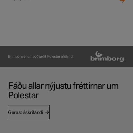
Brimborg er umboðsaðili Polestar á Íslandi
Fáðu allar nýjustu fréttirnar um
Polestar
Gerast áskrifandi