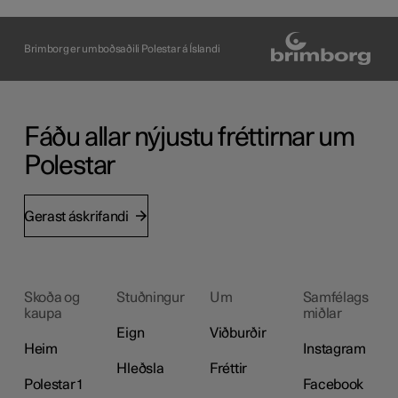
Brimborg er umboðsaðili Polestar á Íslandi
Fáðu allar nýjustu fréttirnar um
Polestar
Gerast áskrifandi
Skoða og
Stuðningur
Um
Samfélags
kaupa
miðlar
Eign
Viðburðir
Heim
Instagram
Hleðsla
Fréttir
Polestar 1
Facebook