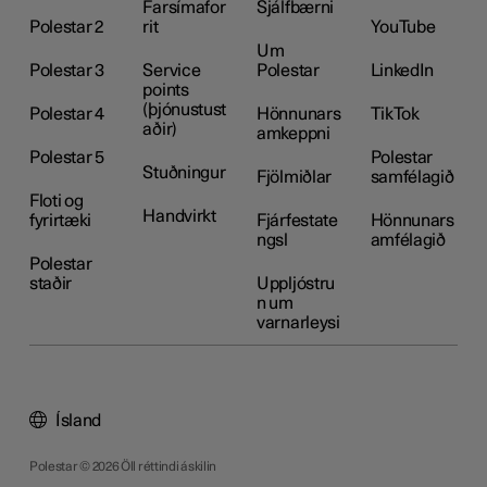
Farsímafor
Sjálfbærni
Polestar 2
rit
YouTube
Um
Polestar 3
Service
Polestar
LinkedIn
points
(þjónustust
Polestar 4
Hönnunars
TikTok
aðir)
amkeppni
Polestar 5
Polestar
Stuðningur
Fjölmiðlar
samfélagið
Floti og
Handvirkt
fyrirtæki
Fjárfestate
Hönnunars
ngsl
amfélagið
Polestar
staðir
Uppljóstru
n um
varnarleysi
Ísland
Polestar © 2026 Öll réttindi áskilin