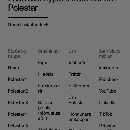
Polestar
Gerast áskrifandi
Skoða og
Stuðningur
Um
Samfélags
kaupa
miðlar
Eign
Viðburðir
Heim
Instagram
Hleðsla
Fréttir
Polestar 1
Facebook
Farsímafor
Sjálfbærni
Polestar 2
rit
YouTube
Um
Polestar 3
Service
Polestar
LinkedIn
points
(þjónustust
Polestar 4
Hönnunars
TikTok
aðir)
amkeppni
Polestar 5
Polestar
Stuðningur