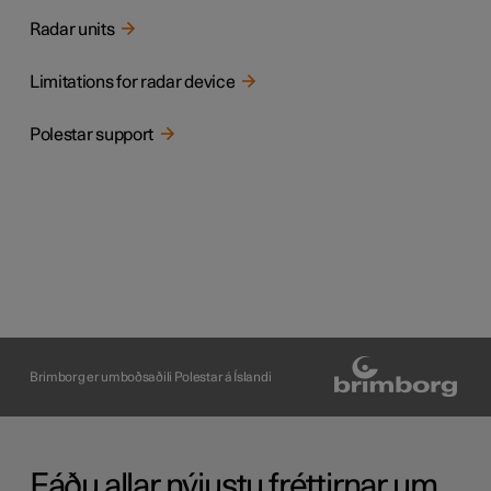
Radar units
Limitations for radar device
Polestar support
Brimborg er umboðsaðili Polestar á Íslandi
Fáðu allar nýjustu fréttirnar um