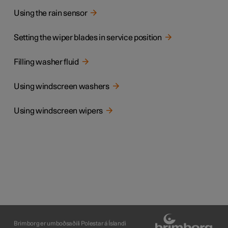
Using the rain sensor
Setting the wiper blades in service position
Filling washer fluid
Using windscreen washers
Using windscreen wipers
Brimborg er umboðsaðili Polestar á Íslandi