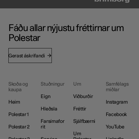
Fáðu allar nýjustu fréttirnar um
Polestar
Gerast áskrifandi
Skoða og
Stuðningur
Um
Samfélags
kaupa
miðlar
Eign
Viðburðir
Heim
Instagram
Hleðsla
Fréttir
Polestar 1
Facebook
Farsímafor
Sjálfbærni
Polestar 2
rit
YouTube
Um