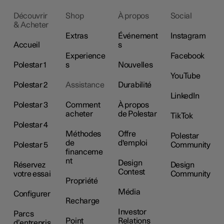
Découvrir
Shop
À propos
Social
& Acheter
Extras
Événement
Instagram
Accueil
s
Experience
Facebook
Polestar 1
s
Nouvelles
YouTube
Polestar 2
Assistance
Durabilité
LinkedIn
Polestar 3
Comment
À propos
acheter
de Polestar
TikTok
Polestar 4
Méthodes
Offre
Polestar
de
d'emploi
Polestar 5
Community
financeme
nt
Design
Réservez
Design
Contest
votre essai
Community
Propriété
Média
Configurer
Recharge
Investor
Parcs
Point
Relations
d’entrepris