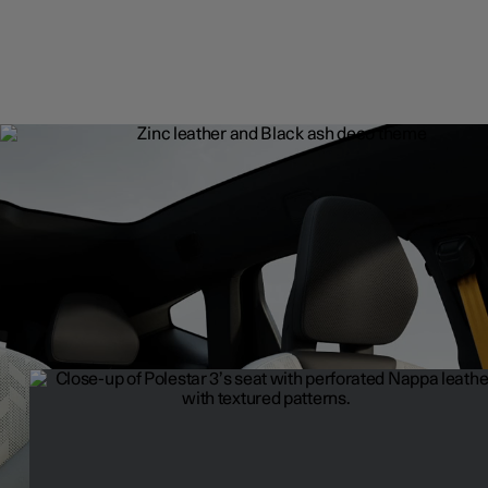
Sellerie
Les options de sellerie de Polestar 3 allient savoir-faire expert et 
responsable des ressources, apportant une élégance raffinée à
l’habitacle.