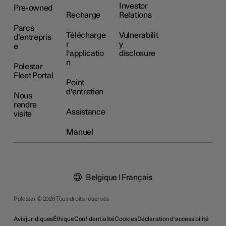
Investor
Pre-owned
Recharge
Relations
Parcs
Télécharge
Vulnerabilit
d’entrepris
r
y
e
l'applicatio
disclosure
n
Polestar
Fleet Portal
Point
d'entretien
Nous
rendre
Assistance
visite
Manuel
Belgique | Français
Polestar © 2026 Tous droits réservés
Avis juridiques
Éthique
Confidentialité
Cookies
Déclaration d'accessibilité