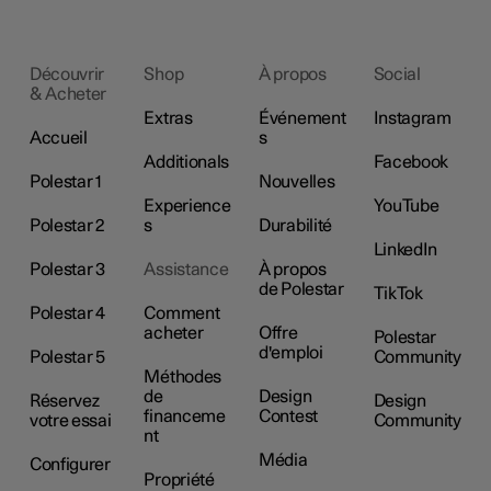
Découvrir
Shop
À propos
Social
& Acheter
Extras
Événement
Instagram
Accueil
s
Additionals
Facebook
Polestar 1
Nouvelles
Experience
YouTube
Polestar 2
s
Durabilité
LinkedIn
Polestar 3
Assistance
À propos
de Polestar
TikTok
Polestar 4
Comment
acheter
Offre
Polestar
d'emploi
Polestar 5
Community
Méthodes
de
Design
Réservez
Design
financeme
Contest
votre essai
Community
nt
Média
Configurer
Propriété