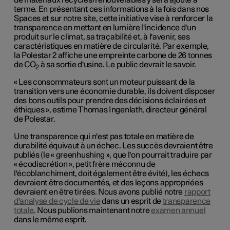
de matériaux recyclés/renouvelables y sera ajouté à
terme. En présentant ces informations à la fois dans nos
Spaces et sur notre
site
, cette initiative vise à renforcer la
transparence en mettant en lumière l'incidence d'un
produit sur le climat, sa traçabilité et, à l'avenir, ses
caractéristiques en matière de circularité. Par exemple,
la Polestar 2 affiche une empreinte carbone de 26 tonnes
de CO
à sa sortie d'usine. Le public devrait le savoir.
2
« Les consommateurs sont un moteur puissant de la
transition vers une économie durable, ils doivent disposer
des bons outils pour prendre des décisions éclairées et
éthiques », estime Thomas Ingenlath, directeur général
de Polestar.
Une transparence qui n'est pas totale en matière de
durabilité équivaut à un échec. Les succès devraient être
publiés (le « greenhushing », que l'on pourrait traduire par
« écodiscrétion », petit frère méconnu de
l'écoblanchiment, doit également être évité), les échecs
devraient être documentés, et des leçons appropriées
devraient en être tirées. Nous avons publié notre
rapport
d'analyse de cycle de vie
dans un esprit de
transparence
totale
. Nous publions maintenant notre
examen annuel
dans le même esprit.