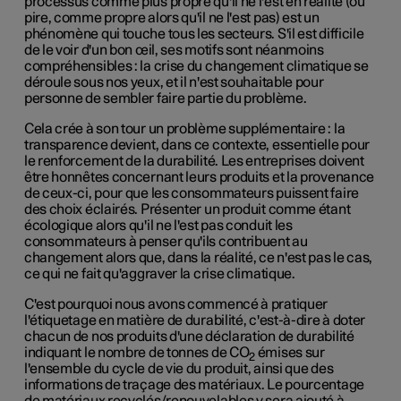
processus comme plus propre qu'il ne l'est en réalité (ou
pire, comme propre alors qu'il ne l'est pas) est un
phénomène qui touche tous les secteurs. S'il est difficile
de le voir d'un bon œil, ses motifs sont néanmoins
compréhensibles : la crise du changement climatique se
déroule sous nos yeux, et il n'est souhaitable pour
personne de sembler faire partie du problème.
Cela crée à son tour un problème supplémentaire : la
transparence devient, dans ce contexte, essentielle pour
le renforcement de la durabilité. Les entreprises doivent
être honnêtes concernant leurs produits et la provenance
de ceux-ci, pour que les consommateurs puissent faire
des choix éclairés.
Présenter un produit comme étant
écologique alors qu'il ne l'est pas
conduit les
consommateurs à penser qu'ils contribuent au
changement alors que, dans la réalité, ce n'est pas le cas,
ce qui ne fait qu'aggraver la crise climatique.
C'est pourquoi nous avons commencé à pratiquer
l'étiquetage en matière de durabilité, c'est-à-dire à doter
chacun de nos produits d'une déclaration de durabilité
indiquant le nombre de tonnes de CO
émises sur
2
l'ensemble du cycle de vie du produit, ainsi que des
informations de traçage des matériaux. Le pourcentage