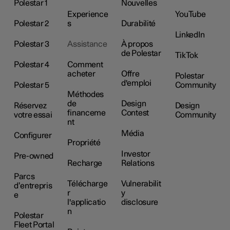
Polestar 1
Nouvelles
Experience
YouTube
Polestar 2
s
Durabilité
LinkedIn
Polestar 3
Assistance
À propos
de Polestar
TikTok
Polestar 4
Comment
acheter
Offre
Polestar
d'emploi
Polestar 5
Community
Méthodes
de
Design
Réservez
Design
financeme
Contest
votre essai
Community
nt
Média
Configurer
Propriété
Investor
Pre-owned
Recharge
Relations
Parcs
Télécharge
Vulnerabilit
d’entrepris
r
y
e
l'applicatio
disclosure
n
Polestar
Fleet Portal