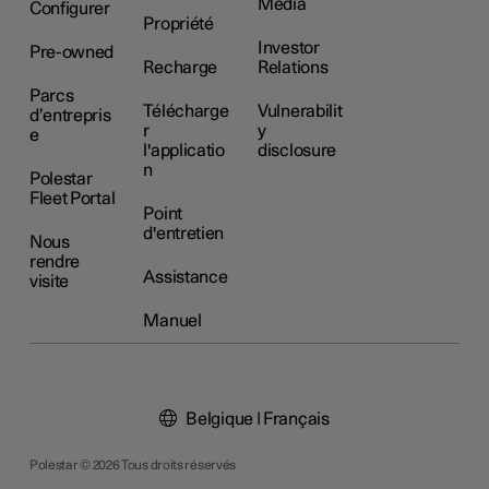
Média
Configurer
Propriété
Investor
Pre-owned
Recharge
Relations
Parcs
Télécharge
Vulnerabilit
d’entrepris
r
y
e
l'applicatio
disclosure
n
Polestar
Fleet Portal
Point
d'entretien
Nous
rendre
Assistance
visite
Manuel
Belgique | Français
Polestar © 2026 Tous droits réservés