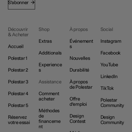
S'abonner
Découvrir
Shop
À propos
Social
& Acheter
Extras
Événement
Instagram
Accueil
s
Additionals
Facebook
Polestar 1
Nouvelles
Experience
YouTube
Polestar 2
s
Durabilité
LinkedIn
Polestar 3
Assistance
À propos
de Polestar
TikTok
Polestar 4
Comment
acheter
Offre
Polestar
d'emploi
Polestar 5
Community
Méthodes
de
Design
Réservez
Design
financeme
Contest
votre essai
Community
nt