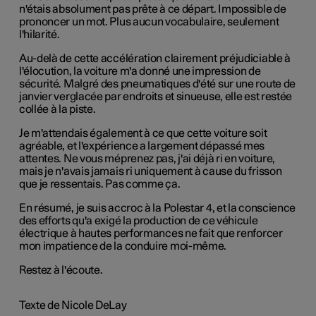
n'étais absolument pas prête à ce départ. Impossible de
prononcer un mot. Plus aucun vocabulaire, seulement
l'hilarité.
Au-delà de cette accélération clairement préjudiciable à
l'élocution, la voiture m'a donné une impression de
sécurité. Malgré des pneumatiques d'été sur une route de
janvier verglacée par endroits et sinueuse, elle est restée
collée à la piste.
Je m'attendais également à ce que cette voiture soit
agréable, et l'expérience a largement dépassé mes
attentes. Ne vous méprenez pas, j'ai déjà ri en voiture,
mais je n'avais jamais ri uniquement à cause du frisson
que je ressentais. Pas comme ça.
En résumé, je suis accroc à la Polestar 4, et la conscience
des efforts qu'a exigé la production de ce véhicule
électrique à hautes performances ne fait que renforcer
mon impatience de la conduire moi-même.
Restez à l'écoute.
Texte de Nicole DeLay