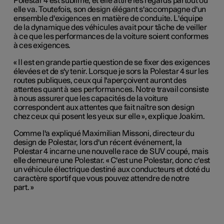
Polestar 4 est sublime, et elle attire les regards partout où
elle va. Toutefois, son design élégant s'accompagne d'un
ensemble d'exigences en matière de conduite. L'équipe
de la dynamique des véhicules avait pour tâche de veiller
à ce que les performances de la voiture soient conformes
à ces exigences.
« Il est en grande partie question de se fixer des exigences
élevées et de s'y tenir. Lorsque je sors la Polestar 4 sur les
routes publiques, ceux qui l'aperçoivent auront des
attentes quant à ses performances. Notre travail consiste
à nous assurer que les capacités de la voiture
correspondent aux attentes que fait naître son design
chez ceux qui posent les yeux sur elle », explique Joakim.
Comme l'a expliqué Maximilian Missoni, directeur du
design de Polestar, lors d'un récent événement, la
Polestar 4 incarne une nouvelle race de SUV coupé, mais
elle demeure une Polestar. « C'est une Polestar, donc c'est
un véhicule électrique destiné aux conducteurs et doté du
caractère sportif que vous pouvez attendre de notre
part. »