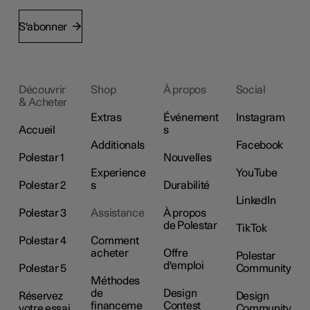
S'abonner
Découvrir
Shop
À propos
Social
& Acheter
Extras
Événement
Instagram
Accueil
s
Additionals
Facebook
Polestar 1
Nouvelles
Experience
YouTube
Polestar 2
s
Durabilité
LinkedIn
Polestar 3
Assistance
À propos
de Polestar
TikTok
Polestar 4
Comment
acheter
Offre
Polestar
d'emploi
Polestar 5
Community
Méthodes
de
Design
Réservez
Design
financeme
Contest
votre essai
Community