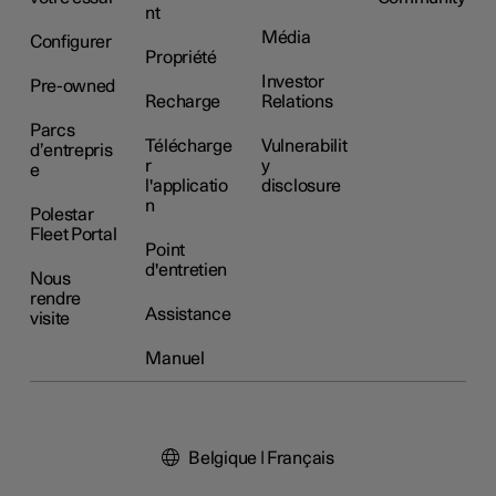
nt
Média
Configurer
Propriété
Investor
Pre-owned
Recharge
Relations
Parcs
Télécharge
Vulnerabilit
d’entrepris
r
y
e
l'applicatio
disclosure
n
Polestar
Fleet Portal
Point
d'entretien
Nous
rendre
Assistance
visite
Manuel
Belgique | Français