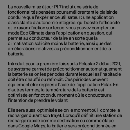
La nouvelle mise à jour P1.7 inclut une série de
fonctionnalités pensées pour améliorer tant le plaisir de
conduire que l’expérience utilisateur : une application
d’assistante d’autonomie intégrée, qui booste l’efficacité
et le rayon d’action sur lequel vous pouvez compter, un
mode Eco Climate dans l’application en question, qui
permet au conducteur de faire en sorte que la
climatisation sollicite moins la batterie, ainsi que des
améliorations relatives au préconditionnement de la
batterie.
Introduit pour la première fois sur la Polestar 2 début 2021,
ce système permet de préconditionner automatiquement
la batterie selon les périodes durant lesquelles l’habitacle
doit être chauffé ou refroidit. Ces périodes peuvent
également être réglées à l’aide de l’application Polar. En
d’autres termes, la température de la batterie est
optimisée en fonction du moment où le conducteur a
l’intention de prendre le volant.
Elle sera aussi optimisée selon le moment où il compte la
recharger durant son trajet. Lorsqu’il définit une station de
recharge rapide comme destination ou comme étape
dans Google Maps, la batterie sera préconditionnée en