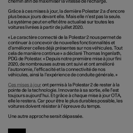
chemin afin de maximiser la vitesse de recharge.
Grâce à ces mises à jour, la dernière Polestar 2 a d’encore
plus beaux jours devant elle. Mais elle n’est pas la seule.
Le système peut en effet être actualisé sur toutes les
voitures livrées à partir de juillet 2020.
« Le caractère connecté de la Polestar 2 nous permet de
continuer à concevoir de nouvelles fonctionnalités et
d’améliorer celles déjà présentes sur nos véhicules. Tout
cela de manière continue » a déclaré Thomas Ingenlath,
PDG de Polestar. « Depuis notre première mise à jour fini
2020, de nombreuses autres ont suivi et ont amélioré
l’autonomie, l’efficacité et la connectivité de nos
véhicules, ainsi la l’expérience de conduite générale. »
Ces mises à jour
ont permis à la Polestar 2 de rester à la
pointe de la technologie. Innovante à sa sortie, elle l’est
toujours aujourd’hui. Et grâce à chaque mise à jour OTA,
elle le restera. Car pour être le plus durables possible, les
voitures doivent résister à l’épreuve du temps.
Une autre approche serait dépassée.