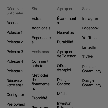
Découvrir
Shop
À propos
Social
& Acheter
Extras
Événement
Instagram
Accueil
s
Additionals
Facebook
Polestar 1
Nouvelles
Experience
YouTube
Polestar 2
s
Durabilité
LinkedIn
Polestar 3
Assistance
À propos
de Polestar
TikTok
Polestar 4
Comment
acheter
Offre
Polestar
d'emploi
Polestar 5
Community
Méthodes
de
Design
Réservez
Design
financeme
Contest
votre essai
Community
nt
Média
Configurer
Propriété
Investor
Pre-owned
Recharge
Relations