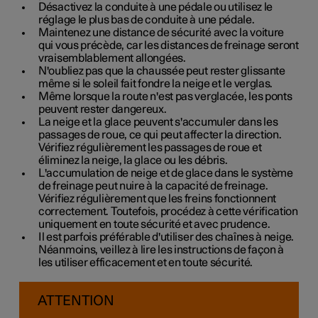
Désactivez la conduite à une pédale ou utilisez le
réglage le plus bas de conduite à une pédale.
Maintenez une distance de sécurité avec la voiture
qui vous précède, car les distances de freinage seront
vraisemblablement allongées.
N'oubliez pas que la chaussée peut rester glissante
même si le soleil fait fondre la neige et le verglas.
Même lorsque la route n'est pas verglacée, les ponts
peuvent rester dangereux.
La neige et la glace peuvent s'accumuler dans les
passages de roue, ce qui peut affecter la direction.
Vérifiez régulièrement les passages de roue et
éliminez la neige, la glace ou les débris.
L'accumulation de neige et de glace dans le système
de freinage peut nuire à la capacité de freinage.
Vérifiez régulièrement que les freins fonctionnent
correctement. Toutefois, procédez à cette vérification
uniquement en toute sécurité et avec prudence.
Il est parfois préférable d'utiliser des chaînes à neige.
Néanmoins, veillez à lire les instructions de façon à
les utiliser efficacement et en toute sécurité.
ATTENTION