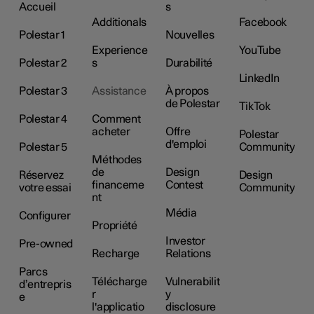
Accueil
s
Additionals
Facebook
Polestar 1
Nouvelles
Experience
YouTube
Polestar 2
s
Durabilité
LinkedIn
Polestar 3
Assistance
À propos
de Polestar
TikTok
Polestar 4
Comment
acheter
Offre
Polestar
d'emploi
Polestar 5
Community
Méthodes
de
Design
Réservez
Design
financeme
Contest
votre essai
Community
nt
Média
Configurer
Propriété
Investor
Pre-owned
Recharge
Relations
Parcs
Télécharge
Vulnerabilit
d’entrepris
r
y
e
l'applicatio
disclosure