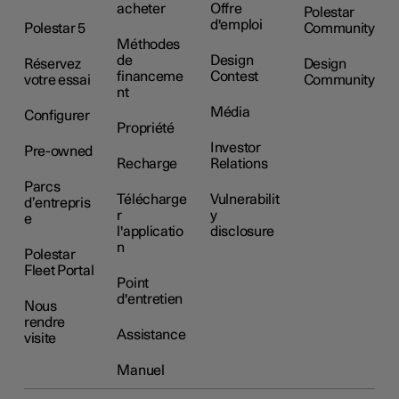
acheter
Offre
Polestar
d'emploi
Polestar 5
Community
Méthodes
de
Design
Réservez
Design
financeme
Contest
votre essai
Community
nt
Média
Configurer
Propriété
Investor
Pre-owned
Recharge
Relations
Parcs
Télécharge
Vulnerabilit
d’entrepris
r
y
e
l'applicatio
disclosure
n
Polestar
Fleet Portal
Point
d'entretien
Nous
rendre
Assistance
visite
Manuel