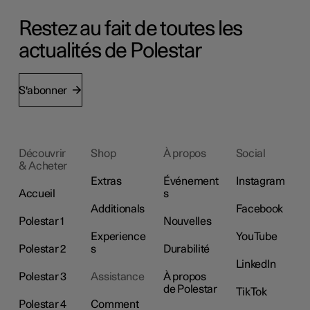
Restez au fait de toutes les
actualités de Polestar
S'abonner
Découvrir
Shop
À propos
Social
& Acheter
Extras
Événement
Instagram
Accueil
s
Additionals
Facebook
Polestar 1
Nouvelles
Experience
YouTube
Polestar 2
s
Durabilité
LinkedIn
Polestar 3
Assistance
À propos
de Polestar
TikTok
Polestar 4
Comment