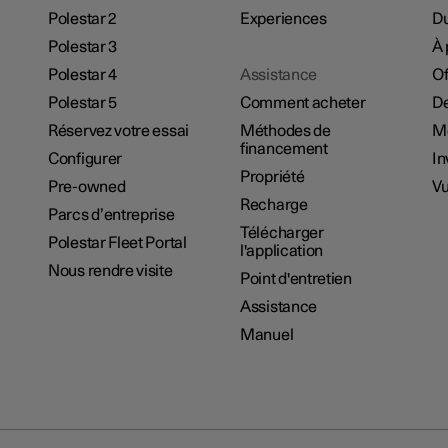
Polestar 2
Experiences
Du
Polestar 3
À 
Polestar 4
Assistance
Of
Polestar 5
Comment acheter
De
Réservez votre essai
Méthodes de
M
financement
Configurer
In
Propriété
Pre-owned
Vu
Recharge
Parcs d’entreprise
Télécharger
Polestar Fleet Portal
l'application
Nous rendre visite
Point d'entretien
Assistance
Manuel