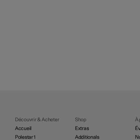
Découvrir & Acheter
Shop
À 
Accueil
Extras
É
Polestar 1
Additionals
No