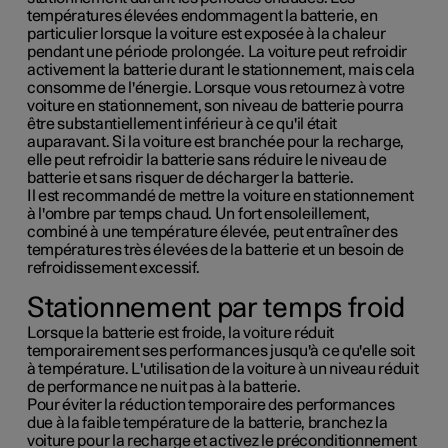
températures élevées endommagent la batterie, en
particulier lorsque la voiture est exposée à la chaleur
pendant une période prolongée. La voiture peut refroidir
activement la batterie durant le stationnement, mais cela
consomme de l'énergie. Lorsque vous retournez à votre
voiture en stationnement, son niveau de batterie pourra
être substantiellement inférieur à ce qu'il était
auparavant. Si la voiture est branchée pour la recharge,
elle peut refroidir la batterie sans réduire le niveau de
batterie et sans risquer de décharger la batterie.
Il est recommandé de mettre la voiture en stationnement
à l'ombre par temps chaud. Un fort ensoleillement,
combiné à une température élevée, peut entraîner des
températures très élevées de la batterie et un besoin de
refroidissement excessif.
Stationnement par temps froid
Lorsque la batterie est froide, la voiture réduit
temporairement ses performances jusqu'à ce qu'elle soit
à température. L'utilisation de la voiture à un niveau réduit
de performance ne nuit pas à la batterie.
Pour éviter la réduction temporaire des performances
due à la faible température de la batterie, branchez la
voiture pour la recharge et activez le préconditionnement