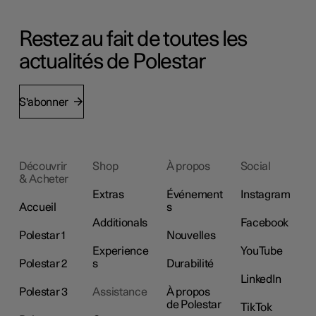
Restez au fait de toutes les
actualités de Polestar
S'abonner
Découvrir
Shop
À propos
Social
& Acheter
Extras
Événement
Instagram
Accueil
s
Additionals
Facebook
Polestar 1
Nouvelles
Experience
YouTube
Polestar 2
s
Durabilité
LinkedIn
Polestar 3
Assistance
À propos
de Polestar
TikTok