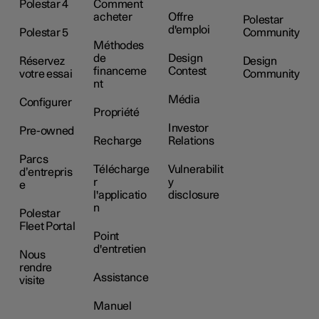
Polestar 4
Comment
acheter
Offre
Polestar
d'emploi
Polestar 5
Community
Méthodes
de
Design
Réservez
Design
financeme
Contest
votre essai
Community
nt
Média
Configurer
Propriété
Investor
Pre-owned
Recharge
Relations
Parcs
Télécharge
Vulnerabilit
d’entrepris
r
y
e
l'applicatio
disclosure
n
Polestar
Fleet Portal
Point
d'entretien
Nous
rendre
Assistance
visite
Manuel