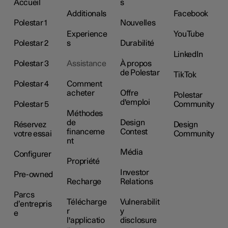
Accueil
s
Additionals
Facebook
Polestar 1
Nouvelles
Experience
YouTube
Polestar 2
s
Durabilité
LinkedIn
Polestar 3
Assistance
À propos
de Polestar
TikTok
Polestar 4
Comment
acheter
Offre
Polestar
d'emploi
Polestar 5
Community
Méthodes
de
Design
Réservez
Design
financeme
Contest
votre essai
Community
nt
Média
Configurer
Propriété
Investor
Pre-owned
Recharge
Relations
Parcs
Télécharge
Vulnerabilit
d’entrepris
r
y
e
l'applicatio
disclosure