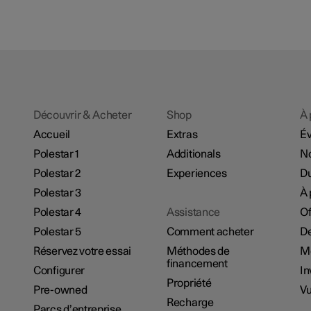
Découvrir & Acheter
Shop
À 
Accueil
Extras
É
Polestar 1
Additionals
No
Polestar 2
Experiences
Du
Polestar 3
À 
Polestar 4
Assistance
Of
Polestar 5
Comment acheter
De
Réservez votre essai
Méthodes de
M
financement
Configurer
In
Propriété
Pre-owned
Vu
Recharge
Parcs d’entreprise