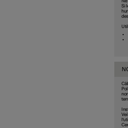
Ne 
Si 
hum
des
Uti
N
Câ
Pol
nor
tem
Ins
Vei
l'ut
Cer