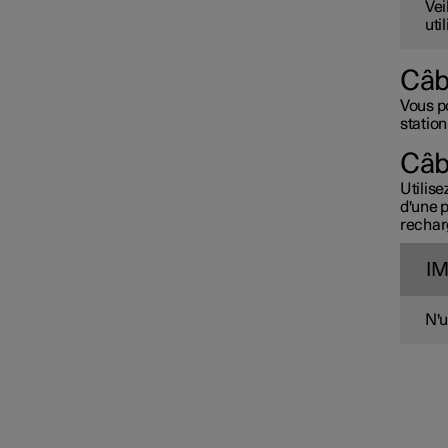
Vei
uti
Câb
Vous po
station
Câb
Utilise
d'une p
recharg
I
N'u