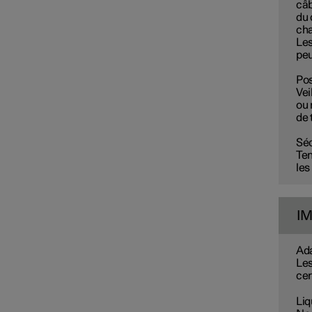
câb
du 
cha
Les
peu
Pos
Vei
ou 
de 
Séc
Ten
les
I
Ad
Les
cer
Liq