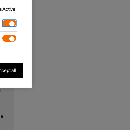
t
 Active
 à
cept all
ue.
 en
e
ge