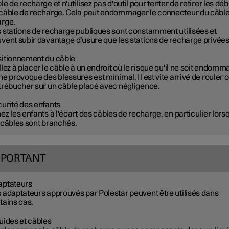
le de recharge et n'utilisez pas d'outil pour tenter de retirer les déb
câble de recharge. Cela peut endommager le connecteur du câble
rge.
 stations de recharge publiques sont constamment utilisées et
vent subir davantage d'usure que les stations de recharge privées
itionnement du câble
llez à placer le câble à un endroit où le risque qu'il ne soit endom
ne provoque des blessures est minimal. Il est vite arrivé de rouler 
trébucher sur un câble placé avec négligence.
urité des enfants
ez les enfants à l'écart des câbles de recharge, en particulier lors
 câbles sont branchés.
MPORTANT
aptateurs
 adaptateurs approuvés par Polestar peuvent être utilisés dans
tains cas.
uides et câbles