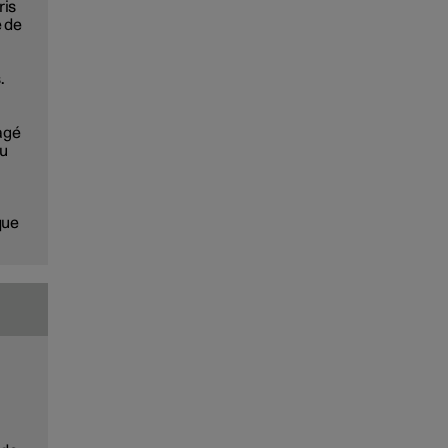
ris
 de
.
magé
ou
que