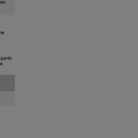
son
ne
 partir
de