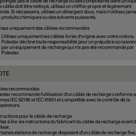
plongez pas le câble de recharge ou ses composants dans un liqui
le câble doit être nettoyé, utilisez un chiffon propre et légèrement
ide. Si nécessaire, utilisez un détergent doux, mais n'utilisez jama
 produits chimiques ou des solvants puissants.
lisez uniquement des câbles recommandés
Utilisez uniquement les câbles livrés d'origine avec votre voiture.
Polestar décline toute responsabilité pour un préjudice occasion
par un équipement de recharge qui n'a pas été recommandé par
Polestar.
OTE
bles recommandés
estar recommande l'utilisation d'un câble de recharge conforme 
mes IEC 62196 et IEC 61851 et compatible avec le contrôle de la
pérature.
tructions pour le câble de recharge
llez à lire les instructions du fabricant du câble de recharge avant 
iliser.
taines stations de recharge disposent d'un câble de recharge fixe