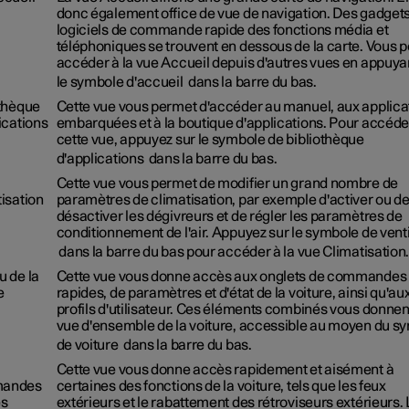
donc également office de vue de navigation. Des gadget
logiciels de commande rapide des fonctions média et
téléphoniques se trouvent en dessous de la carte. Vous 
accéder à la vue Accueil depuis d'autres vues en appuya
le symbole d'accueil
dans la barre du bas.
othèque
Cette vue vous permet d'accéder au manuel, aux applica
ications
embarquées et à la boutique d'applications. Pour accéde
cette vue, appuyez sur le symbole de bibliothèque
d'applications
dans la barre du bas.
Cette vue vous permet de modifier un grand nombre de
isation
paramètres de climatisation, par exemple d'activer ou d
désactiver les dégivreurs et de régler les paramètres de
conditionnement de l'air. Appuyez sur le symbole de vent
dans la barre du bas pour accéder à la vue Climatisation
 de la
Cette vue vous donne accès aux onglets de commandes
e
rapides, de paramètres et d'état de la voiture, ainsi qu'au
profils d'utilisateur. Ces éléments combinés vous donnen
vue d'ensemble de la voiture, accessible au moyen du s
de voiture
dans la barre du bas.
Cette vue vous donne accès rapidement et aisément à
andes
certaines des fonctions de la voiture, tels que les feux
es
extérieurs et le rabattement des rétroviseurs extérieurs.