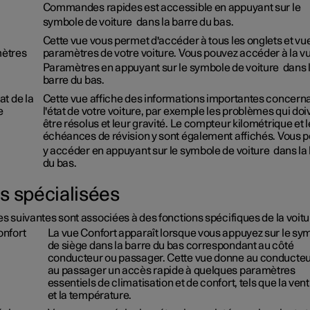
Commandes rapides est accessible en appuyant sur le
symbole de voiture
dans la barre du bas.
Cette vue vous permet d'accéder à tous les onglets et vu
ètres
paramètres de votre voiture. Vous pouvez accéder à la v
Paramètres en appuyant sur le symbole de voiture
dans 
barre du bas.
at de la
Cette vue affiche des informations importantes concern
e
l'état de votre voiture, par exemple les problèmes qui doi
être résolus et leur gravité. Le compteur kilométrique et 
échéances de révision y sont également affichés. Vous 
y accéder en appuyant sur le symbole de voiture
dans la
du bas.
s spécialisées
s suivantes sont associées à des fonctions spécifiques de la voitu
onfort
La vue Confort apparaît lorsque vous appuyez sur le sy
de siège dans la barre du bas correspondant au côté
conducteur ou passager. Cette vue donne au conducteu
au passager un accès rapide à quelques paramètres
essentiels de climatisation et de confort, tels que la vent
et la température.