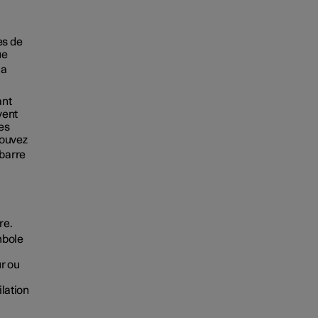
es de
ue
la
ant
vent
les
pouvez
 barre
re.
mbole
r ou
ilation