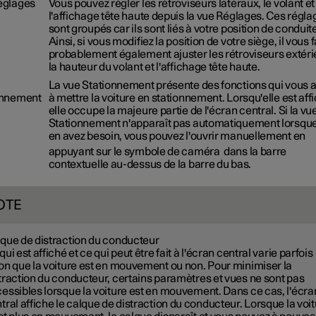
églages
Vous pouvez régler les rétroviseurs latéraux, le volant et
l'affichage tête haute depuis la vue Réglages. Ces régla
sont groupés car ils sont liés à votre position de conduit
Ainsi, si vous modifiez la position de votre siège, il vous 
probablement également ajuster les rétroviseurs extéri
la hauteur du volant et l'affichage tête haute.
La vue Stationnement présente des fonctions qui vous a
onnement
à mettre la voiture en stationnement. Lorsqu'elle est aff
elle occupe la majeure partie de l'écran central. Si la vu
Stationnement n'apparaît pas automatiquement lorsqu
en avez besoin, vous pouvez l'ouvrir manuellement en
appuyant sur le symbole de caméra
dans la barre
contextuelle au-dessus de la barre du bas.
OTE
que de distraction du conducteur
qui est affiché et ce qui peut être fait à l'écran central varie parfois
on que la voiture est en mouvement ou non. Pour minimiser la
traction du conducteur, certains paramètres et vues ne sont pas
essibles lorsque la voiture est en mouvement. Dans ce cas, l'écra
tral affiche le calque de distraction du conducteur. Lorsque la voi