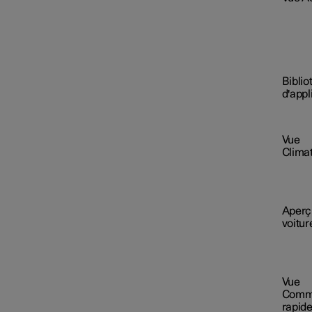
Affichage tête haute
Paramètres du système
Bibli
d'appl
Vue
Téléphone
Climat
Audio et multimédia
Aperçu
voitur
Applications embarquées
Vue
Comm
Connectivité et logiciel
rapid