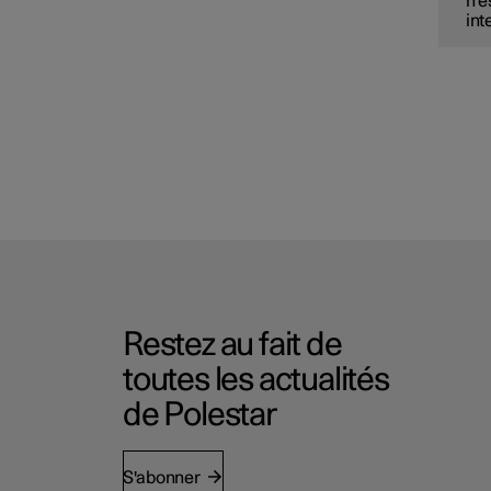
n'e
int
Restez au fait de
toutes les actualités
de Polestar
S'abonner