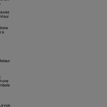
s
pouvez
nt sur
tions
r à
e
ilateur
.
x
t une
ymbole
 La vue