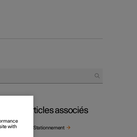
onnels
 acheter
s de financement
s en nature
Articles associés
rformance
site with
Vue Stationnement
rcis