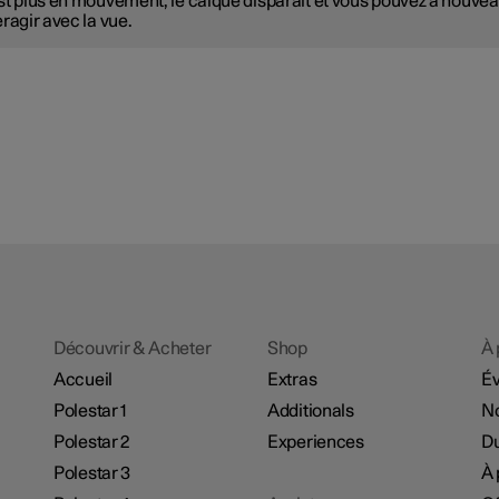
st plus en mouvement, le calque disparaît et vous pouvez à nouve
eragir avec la vue.
Découvrir & Acheter
Shop
À 
Accueil
Extras
É
Polestar 1
Additionals
No
Polestar 2
Experiences
Du
Polestar 3
À 