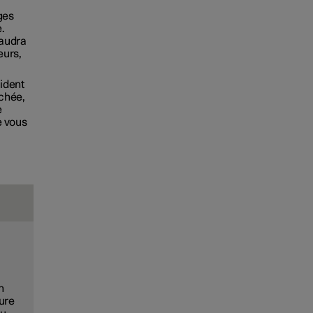
ges
e.
faudra
eurs,
ident
ichée,
e
e vous
n
ture