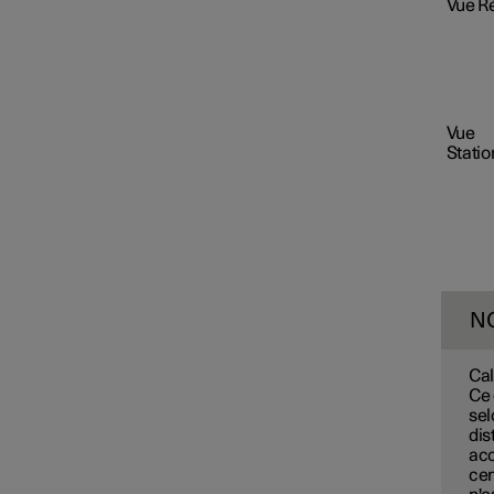
Vue R
Vue
Stati
N
Cal
Ce 
sel
dis
acc
cen