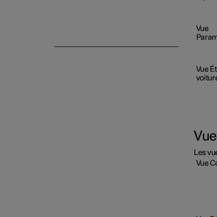
Commande vocale
Vue
Param
Vue Ét
voitur
Vue
Les vue
Vue C