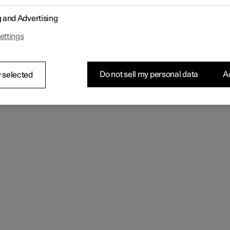
g and Advertising
ettings
Do not sell my personal data
Ac
 selected
ippez la poignée à l'avant du siège et tirez la.
stez la position longitudinale du coussin de siège.