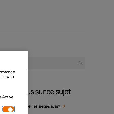
onnels
 acheter
rformance
s de financement
site with
s en nature
Plus sur ce sujet
 Active
frir un
Régler les sièges avant