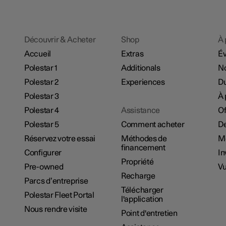
Découvrir & Acheter
Shop
À 
Accueil
Extras
É
Polestar 1
Additionals
No
Polestar 2
Experiences
Du
Polestar 3
À 
Polestar 4
Assistance
Of
Polestar 5
Comment acheter
De
Réservez votre essai
Méthodes de
M
financement
Configurer
In
Propriété
Pre-owned
Vu
Recharge
Parcs d’entreprise
Télécharger
Polestar Fleet Portal
l'application
Nous rendre visite
Point d'entretien