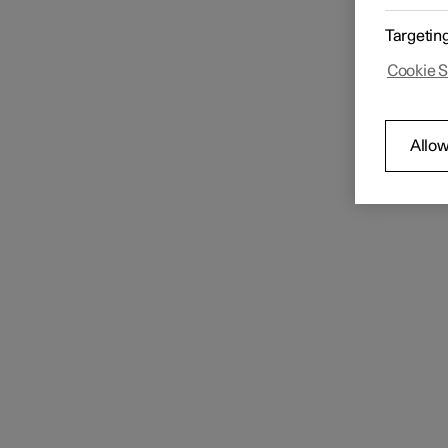
Intérieur
Targetin
Cookie S
Climatisation
Allow
Agr
Vitres et panneaux vitrés
Aju
Sièges
Sièges avant