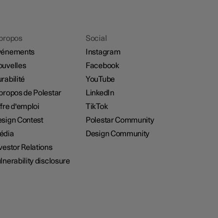
propos
Social
vénements
Instagram
uvelles
Facebook
rabilité
YouTube
propos de Polestar
LinkedIn
fre d'emploi
TikTok
sign Contest
Polestar Community
édia
Design Community
vestor Relations
lnerability disclosure