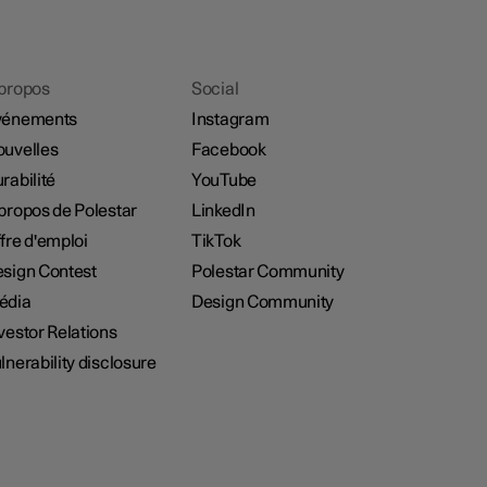
propos
Social
vénements
Instagram
uvelles
Facebook
rabilité
YouTube
propos de Polestar
LinkedIn
fre d'emploi
TikTok
sign Contest
Polestar Community
édia
Design Community
vestor Relations
lnerability disclosure