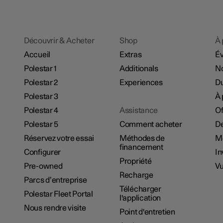
Découvrir & Acheter
Shop
À 
Accueil
Extras
É
Polestar 1
Additionals
No
Polestar 2
Experiences
Du
Polestar 3
À 
Polestar 4
Assistance
Of
Polestar 5
Comment acheter
De
Réservez votre essai
Méthodes de
M
financement
Configurer
In
Propriété
Pre-owned
Vu
Recharge
Parcs d’entreprise
Télécharger
Polestar Fleet Portal
l'application
Nous rendre visite
Point d'entretien