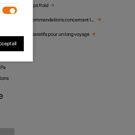
Temps froid
Recommandations concernant la marche dans l'eau
Préparatifs pour un long voyage
e 40 et
mmandé.
cept all
e de la
kPa
tions
e