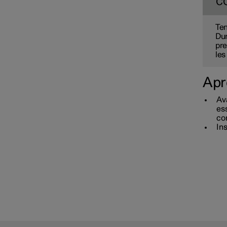
C
Ten
Dur
pre
les
Apr
Ava
ess
co
Ins