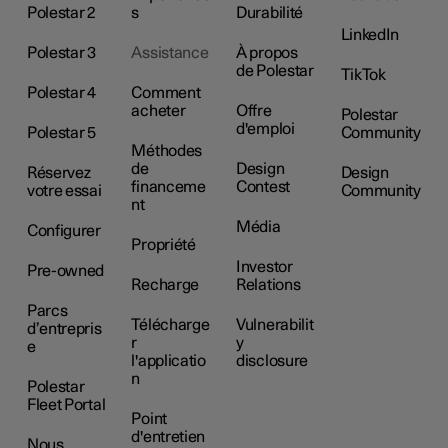
Polestar 2
s
Durabilité
LinkedIn
Polestar 3
Assistance
À propos
de Polestar
TikTok
Polestar 4
Comment
acheter
Offre
Polestar
d'emploi
Polestar 5
Community
Méthodes
de
Design
Réservez
Design
financeme
Contest
votre essai
Community
nt
Média
Configurer
Propriété
Investor
Pre-owned
Recharge
Relations
Parcs
Télécharge
Vulnerabilit
d’entrepris
r
y
e
l'applicatio
disclosure
n
Polestar
Fleet Portal
Point
d'entretien
Nous