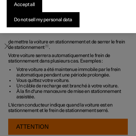
passe d'un rapport de conduite à un état de
Accept all
Configurer
Configurer
Venez la découvrir
Offres pour professionnels
Pre-owned Polestar 3
Méthodes de financement
News
stationnement.
Le frein de stationnement bloque les roues arrière de la
Pre-owned Polestar 2
Pre-owned Polestar 3
Demander votre offre
Configurer
Pre-owned Polestar 4
Avantages en nature
S'abonner à la newsletter
Do not sell my personal data
voiture. En stationnement, la voiture surveille et renforce
automatiquement le serrage, si nécessaire.
Une pression sur le bouton
P
sur le levier au volant permet
de mettre la voiture en stationnement et de serrer le frein
1
de stationnement
.
Votre voiture serrera automatiquement le frein de
stationnement dans plusieurs cas. Exemples :
Votre voiture a été maintenue immobile par le frein
automatique pendant une période prolongée.
Vous quittez votre voiture.
Un câble de recharge est branché à votre voiture.
À la fin d'une manœuvre de mise en stationnement
assistée.
L'écran conducteur indique quand la voiture est en
stationnement et le frein de stationnement serré.
ATTENTION