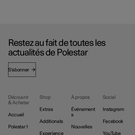
Restez au fait de toutes les
actualités de Polestar
S'abonner
Découvrir
Shop
À propos
Social
& Acheter
Extras
Événement
Instagram
Accueil
s
Additionals
Facebook
Polestar 1
Nouvelles
Experience
YouTube