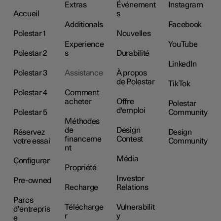
Extras
Événement
Instagram
Accueil
s
Additionals
Facebook
Polestar 1
Nouvelles
Experience
YouTube
Polestar 2
s
Durabilité
LinkedIn
Polestar 3
Assistance
À propos
de Polestar
TikTok
Polestar 4
Comment
acheter
Offre
Polestar
d'emploi
Polestar 5
Community
Méthodes
de
Design
Réservez
Design
financeme
Contest
votre essai
Community
nt
Média
Configurer
Propriété
Investor
Pre-owned
Recharge
Relations
Parcs
Télécharge
Vulnerabilit
d’entrepris
r
y
e