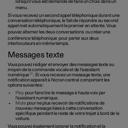
lorsqu'il vous est demandé de faire un choix dans un
menu
.
Si vous recevez un second appel téléphonique durant une
conversation téléphonique, le fait de répondre au second
appel met automatiquement le premier en attente. Vous
pouvez alterner les deux conversations
ou créer une
conférence téléphonique
pour parler aux deux
interlocuteurs en même temps.
Messages texte
Vous pouvez rédiger et envoyer des messages texte au
moyen de la commande vocale et de l'assistant
1
numérique
. Si vous recevez un message texte, une
notification apparaît à l'écran central comportant les
options suivantes :
Play
pour faire lire le message à haute voix par
l'assistant numérique.
Mute
pour ne plus recevoir de notifications de
nouveau message liées à cette conversation
spécifique pendant le reste de votre trajet à bord de la
voiture.
Vous pouvez également ignorer la notification et la