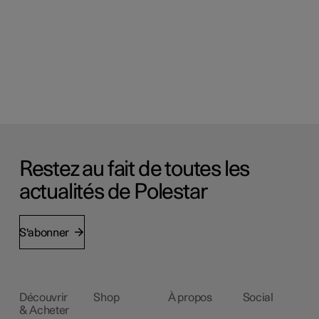
Restez au fait de toutes les
actualités de Polestar
S'abonner
Découvrir
Shop
À propos
Social
& Acheter