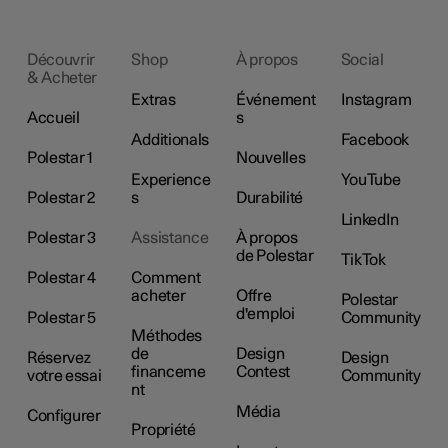
Découvrir
Shop
À propos
Social
& Acheter
Extras
Événement
Instagram
Accueil
s
Additionals
Facebook
Polestar 1
Nouvelles
Experience
YouTube
Polestar 2
s
Durabilité
LinkedIn
Polestar 3
Assistance
À propos
de Polestar
TikTok
Polestar 4
Comment
acheter
Offre
Polestar
d'emploi
Polestar 5
Community
Méthodes
de
Design
Réservez
Design
financeme
Contest
votre essai
Community
nt
Média
Configurer
Propriété