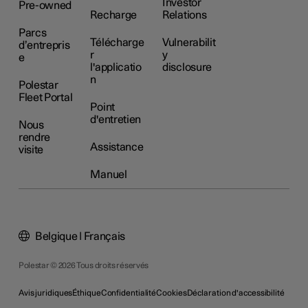
Investor
Pre-owned
Recharge
Relations
Parcs
Télécharge
Vulnerabilit
d’entrepris
r
y
e
l'applicatio
disclosure
n
Polestar
Fleet Portal
Point
d'entretien
Nous
rendre
Assistance
visite
Manuel
Belgique | Français
Polestar © 2026 Tous droits réservés
Avis juridiques
Éthique
Confidentialité
Cookies
Déclaration d'accessibilité