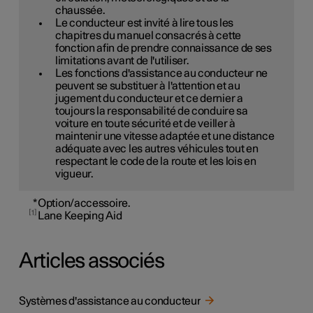
chaussée.
Le conducteur est invité à lire tous les
chapitres du manuel consacrés à cette
fonction afin de prendre connaissance de ses
limitations avant de l'utiliser.
Les fonctions d'assistance au conducteur ne
peuvent se substituer à l'attention et au
jugement du conducteur et ce dernier a
toujours la responsabilité de conduire sa
voiture en toute sécurité et de veiller à
maintenir une vitesse adaptée et une distance
adéquate avec les autres véhicules tout en
respectant le code de la route et les lois en
vigueur.
*
Option/accessoire.
1
Lane Keeping Aid
Articles associés
Systèmes d'assistance au conducteur