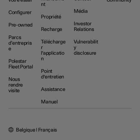
nt
Média
Configurer
Propriété
Investor
Pre-owned
Recharge
Relations
Parcs
Télécharge
Vulnerabilit
d’entrepris
r
y
e
l'applicatio
disclosure
n
Polestar
Fleet Portal
Point
d'entretien
Nous
rendre
Assistance
visite
Manuel
Belgique | Français