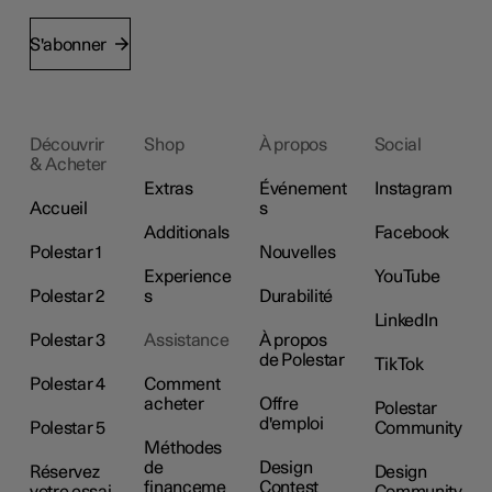
S'abonner
Découvrir
Shop
À propos
Social
& Acheter
Extras
Événement
Instagram
Accueil
s
Additionals
Facebook
Polestar 1
Nouvelles
Experience
YouTube
Polestar 2
s
Durabilité
LinkedIn
Polestar 3
Assistance
À propos
de Polestar
TikTok
Polestar 4
Comment
acheter
Offre
Polestar
d'emploi
Polestar 5
Community
Méthodes
de
Design
Réservez
Design
financeme
Contest
votre essai
Community