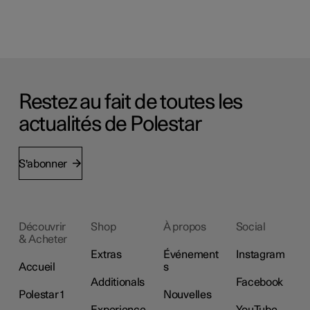
Restez au fait de toutes les
actualités de Polestar
S'abonner
Découvrir
Shop
À propos
Social
& Acheter
Extras
Événement
Instagram
Accueil
s
Additionals
Facebook
Polestar 1
Nouvelles