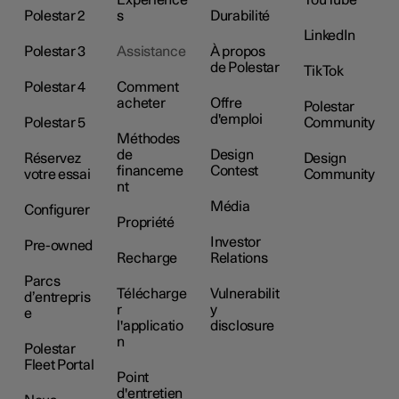
Experience
YouTube
Polestar 2
s
Durabilité
LinkedIn
Polestar 3
Assistance
À propos
de Polestar
TikTok
Polestar 4
Comment
acheter
Offre
Polestar
d'emploi
Polestar 5
Community
Méthodes
de
Design
Réservez
Design
financeme
Contest
votre essai
Community
nt
Média
Configurer
Propriété
Investor
Pre-owned
Recharge
Relations
Parcs
Télécharge
Vulnerabilit
d’entrepris
r
y
e
l'applicatio
disclosure
n
Polestar
Fleet Portal
Point
d'entretien