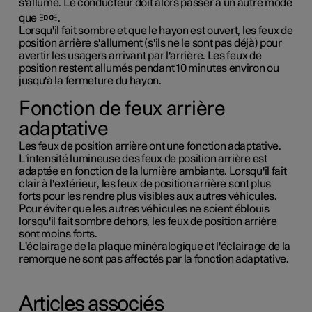
s'allume. Le conducteur doit alors passer à un autre mode
que
.
Lorsqu'il fait sombre et que le hayon est ouvert, les feux de
position arrière s'allument (s'ils ne le sont pas déjà) pour
avertir les usagers arrivant par l'arrière. Les feux de
position restent allumés pendant
10 minutes
environ ou
jusqu'à la fermeture du hayon.
Fonction de feux arrière
adaptative
Les feux de position arrière ont une fonction adaptative.
L'intensité lumineuse des feux de position arrière est
adaptée en fonction de la lumière ambiante. Lorsqu'il fait
clair à l'extérieur, les feux de position arrière sont plus
forts pour les rendre plus visibles aux autres véhicules.
Pour éviter que les autres véhicules ne soient éblouis
lorsqu'il fait sombre dehors, les feux de position arrière
sont moins forts.
L'éclairage de la plaque minéralogique et l'éclairage de la
remorque ne sont pas affectés par la fonction adaptative.
Articles associés