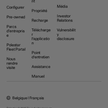
nt
Média
Configurer
Propriété
Investor
Pre-owned
Recharge
Relations
Parcs
Télécharge
Vulnerabilit
d’entrepris
r
y
e
l'applicatio
disclosure
n
Polestar
Fleet Portal
Point
d'entretien
Nous
rendre
Assistance
visite
Manuel
Belgique | Français