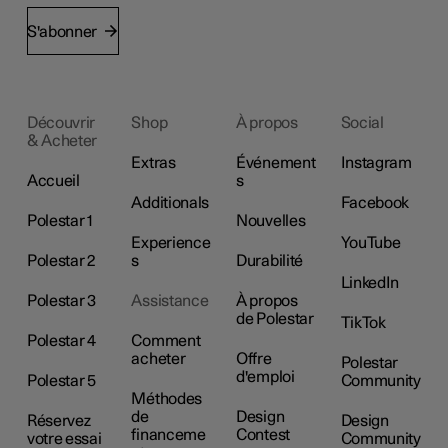
S'abonner
Découvrir
Shop
À propos
Social
& Acheter
Extras
Événement
Instagram
Accueil
s
Additionals
Facebook
Polestar 1
Nouvelles
Experience
YouTube
Polestar 2
s
Durabilité
LinkedIn
Polestar 3
Assistance
À propos
de Polestar
TikTok
Polestar 4
Comment
acheter
Offre
Polestar
d'emploi
Polestar 5
Community
Méthodes
de
Design
Réservez
Design
financeme
Contest
votre essai
Community