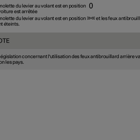
molette du levier au volant est en position
voiture est arrêtée
molette du levier au volant est en position
et les feux antibrouil
t éteints.
OTE
législation concernant l'utilisation des feux antibrouillard arrière v
on les pays.