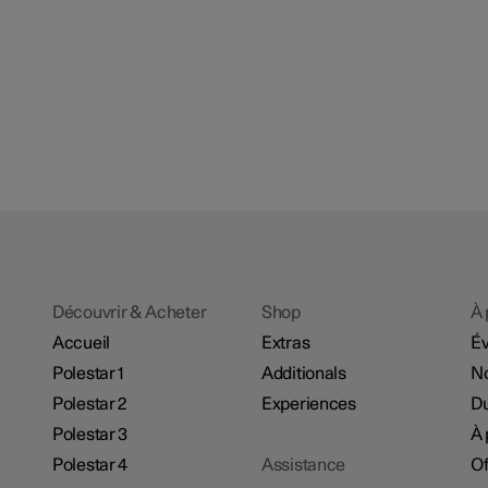
Découvrir & Acheter
Shop
À 
Accueil
Extras
É
Polestar 1
Additionals
No
Polestar 2
Experiences
Du
Polestar 3
À 
Polestar 4
Assistance
Of