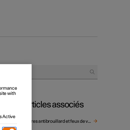
onnels
 acheter
s de financement
rformance
site with
s en nature
Articles associés
 Active
Phares antibrouillard et feux de virage
raison