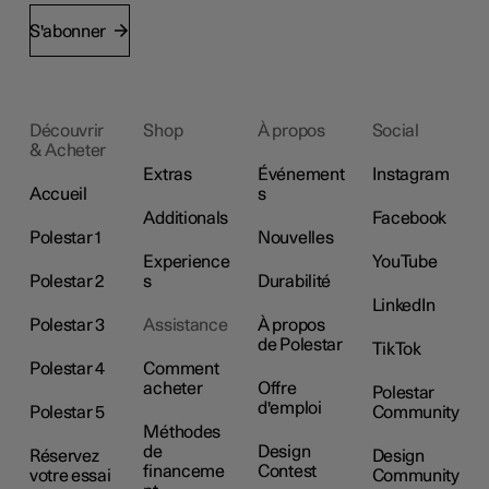
S'abonner
Découvrir
Shop
À propos
Social
& Acheter
Extras
Événement
Instagram
Accueil
s
Additionals
Facebook
Polestar 1
Nouvelles
Experience
YouTube
Polestar 2
s
Durabilité
LinkedIn
Polestar 3
Assistance
À propos
de Polestar
TikTok
Polestar 4
Comment
acheter
Offre
Polestar
d'emploi
Polestar 5
Community
Méthodes
de
Design
Réservez
Design
financeme
Contest
votre essai
Community