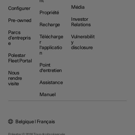
nt
Média
Configurer
Propriété
Investor
Pre-owned
Recharge
Relations
Parcs
Télécharge
Vulnerabilit
d’entrepris
r
y
e
l'applicatio
disclosure
n
Polestar
Fleet Portal
Point
d'entretien
Nous
rendre
Assistance
visite
Manuel
Belgique | Français
Polestar © 2026 Tous droits réservés