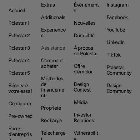
Extras
Événement
Instagram
Accueil
s
Additionals
Facebook
Polestar 1
Nouvelles
Experience
YouTube
Polestar 2
s
Durabilité
LinkedIn
Polestar 3
Assistance
À propos
de Polestar
TikTok
Polestar 4
Comment
acheter
Offre
Polestar
d'emploi
Polestar 5
Community
Méthodes
de
Design
Réservez
Design
financeme
Contest
votre essai
Community
nt
Média
Configurer
Propriété
Investor
Pre-owned
Recharge
Relations
Parcs
Télécharge
Vulnerabilit
d’entrepris
r
y