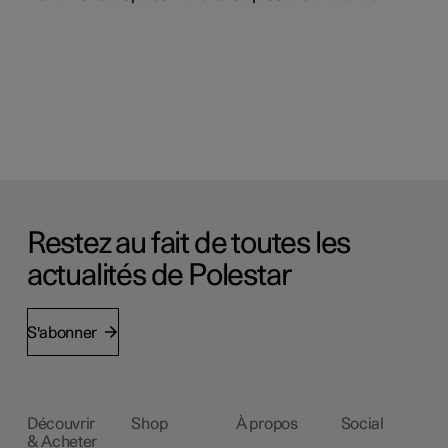
Restez au fait de toutes les
actualités de Polestar
S'abonner
Découvrir
Shop
À propos
Social
& Acheter